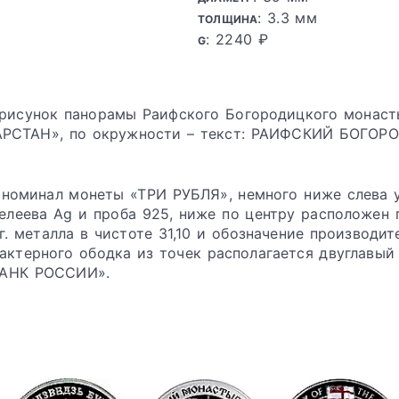
: 3.3 мм
ТОЛЩИНА
: 2240 ₽
G
 рисунок панорамы Раифского Богородицкого монаст
ТАТАРСТАН», по окружности – текст: РАИФСКИЙ БОГО
н номинал монеты «ТРИ РУБЛЯ», немного ниже слева 
леева Ag и проба 925, ниже по центру расположен 
г. металла в чистоте 31,10 и обозначение производит
актерного ободка из точек располагается двуглавый 
БАНК РОССИИ».