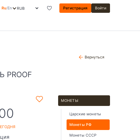
Ru
/
En
Регистрация
Войти
Вернуться
Ь PROOF
МОНЕТЫ
,00
Царские монеты
Монеты РФ
СЕГОДНЯ
Монеты СССР
ация