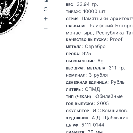
: 33.94 гр.
ВЕС
: 10000 шт.
ТИРАЖ
: Памятники архитек
СЕРИЯ
: Раифский Богор
НАЗВАНИЕ
монастырь, Республика Та
: Proof
КАЧЕСТВО ВЫПУСКА
: Серебро
МЕТАЛЛ
: 925
ПРОБА
: Ag
ОБОЗНАЧЕНИЕ
: 31.1 гр.
ВЕС ДРАГ. МЕТАЛЛА
: 3 рубля
НОМИНАЛ
: Рубль
ДЕНЕЖНАЯ ЕДИНИЦА
: СПМД
ЛИТЕРЫ
: Юбилейные
ТИП (ЧЕКАН)
: 2005
ГОД ВЫПУСКА
: И.С.Комшилов.
СКУЛЬПТОР
: А.Д. Щаблыкин.
ХУДОЖНИК
: 5111-0144
ЦБ РФ
: 39 мм
ДИАМЕТР