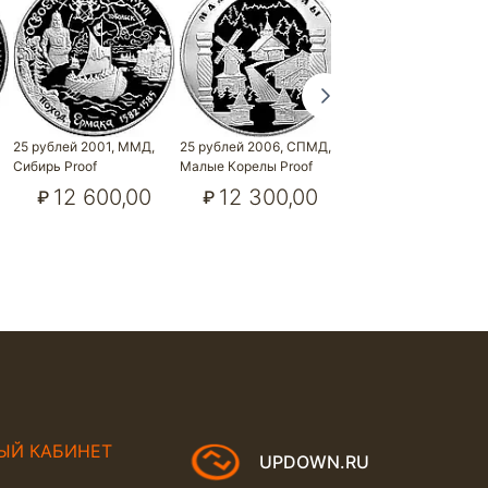
ь
25 рублей 2001, ММД,
25 рублей 2006, СПМД,
25 рублей 2007, СПМ
Сибирь Proof
Малые Корелы Proof
поезд Proof
12 600,00
12 300,00
16 200,00
₽
₽
₽
ЫЙ КАБИНЕТ
UPDOWN.RU