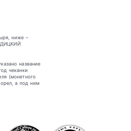
ыря, ниже –
РОДИЦКИЙ
указано название
год чеканки
еля (монетного
орел, а под ним