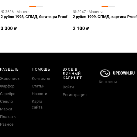
№ 3636 · Монеты
№ 3947 · Монеты
2 рубля 1998, СПМД, богатыри Proof
2 рубля 1999, СПМД, картина Proof
3 300 ₽
2 100 ₽
РАЗДЕЛЫ
ПОМОЩЬ
ВХОД В
ЛИЧНЫЙ
КАБИНЕТ
Живопись
Контакты
Контакты
Фарфор
Статьи
Войти
Серебро
Новости
Регистрация
Стекло
Карта
сайта
Марки
Плакаты
Разное