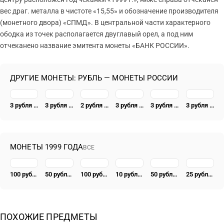
вес драг. металла в чистоте «15,55» и обозначение производителя
(монетного двора) «СПМД». В центральной части характерного
ободка из точек располагается двуглавый орел, а под ним
отчеканено название эмитента монеты «БАНК РОССИИ».
ДРУГИЕ МОНЕТЫ: РУБЛЬ — МОНЕТЫ РОССИИ
3 рубля 1995, ММД, соболь
3 рубля 2014, ММД, символ рубля proof
2 рубля 1995, ЛМД, Парад Победы в Москве (Флаги у Кремлёвской стены), ошибка
3 рубля 2018, СПМД, ЧМ по футболу
3 рубля 2017, СПМД, Кубок конфедераций Proof
3 рубля 2016, СПМД, Победоносец
МОНЕТЫ 1999 ГОДА
ВСЕ
100 рублей 1999, ММД, сказки Пушкина Proof
50 рублей 1999, ММД, Пушкин Proof
100 рублей 1999, СПМД, Раймонда, танцующая Раймонда
10 рублей 1999, ММД, Раймонда Proof
50 рублей 1999, ММД, Раймонда Proof
25 рублей 1999, СПМД, Раймонда Proof
ПОХОЖИЕ ПРЕДМЕТЫ