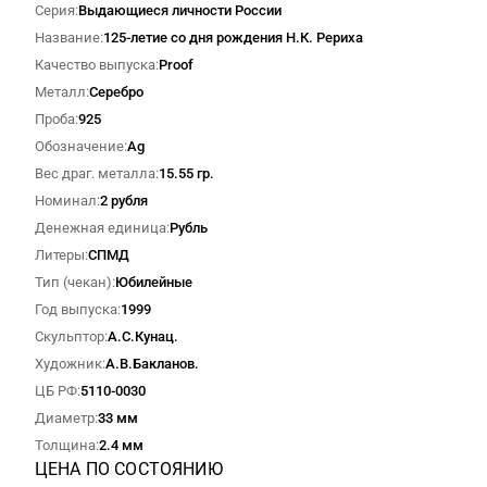
Серия
Выдающиеся личности России
Название
125-летие со дня рождения Н.К. Рериха
Качество выпуска
Proof
Металл
Серебро
Проба
925
Обозначение
Ag
Вес драг. металла
15.55 гр.
Номинал
2 рубля
Денежная единица
Рубль
Литеры
СПМД
Тип (чекан)
Юбилейные
Год выпуска
1999
Скульптор
А.С.Кунац.
Художник
А.В.Бакланов.
ЦБ РФ
5110-0030
Диаметр
33 мм
Толщина
2.4 мм
ЦЕНА ПО СОСТОЯНИЮ