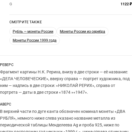
G
1122 ₽
СМОТРИТЕ ТАКЖЕ
Рубль — монеты России
Монеты России из серебра
Монеты России 1999 года
РЕВЕРС
Фрагмент картины Н.К. Рериха, внизу в две строки — её название:
«ДЕЛА ЧЕЛОВЕЧЕСКИЕ», вверху справа — портрет художника, под
ним — надпись в две строки: «НИКОЛАЙ РЕРИХ», справа от
портрета — даты в две строки «1874 »«1947».
АВЕРС
В верхней части по дуге канта обозначен номинал монеты «ДВА
РУБЛЯ», немного ниже слева указано название металла из
периодической таблицы Менделеева Ag и проба 925, ниже по
центру расположен год чеканки «1999 г.», ниже справа отчеканен