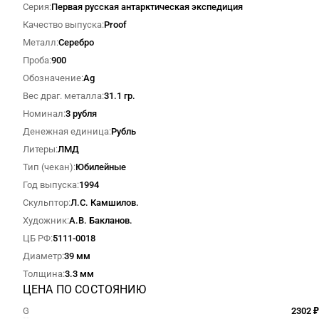
Серия
Первая русская антарктическая экспедиция
Качество выпуска
Proof
Металл
Серебро
Проба
900
Обозначение
Ag
Вес драг. металла
31.1 гр.
Номинал
3 рубля
Денежная единица
Рубль
Литеры
ЛМД
Тип (чекан)
Юбилейные
Год выпуска
1994
Скульптор
Л.С. Камшилов.
Художник
А.В. Бакланов.
ЦБ РФ
5111-0018
Диаметр
39 мм
Толщина
3.3 мм
ЦЕНА ПО СОСТОЯНИЮ
G
2302 ₽