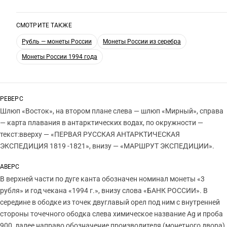
СМОТРИТЕ ТАКЖЕ
Рубль — монеты России
Монеты России из серебра
Монеты России 1994 года
РЕВЕРС
Шлюп «Восток», на втором плане слева — шлюп «Мирный», справа
— карта плавания в антарктических водах, по окружности —
текст:вверху — «ПЕРВАЯ РУССКАЯ АНТАРКТИЧЕСКАЯ
ЭКСПЕДИЦИЯ 1819 -1821», внизу — «МАРШРУТ ЭКСПЕДИЦИИ».
АВЕРС
В верхней части по дуге канта обозначен номинал монеты «3
рубля» и год чекана «1994 г.», внизу слова «БАНК РОССИИ». В
середине в ободке из точек двуглавый орел под ним с внутренней
стороны точечного ободка слева химическое название Ag и проба
900, далее направо обозначение производителя (монетного двора)