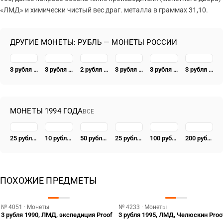
«ЛМД» и химически чистый вес драг. металла в граммах 31,10.
ДРУГИЕ МОНЕТЫ: РУБЛЬ — МОНЕТЫ РОССИИ
3 рубля 1995, ММД, соболь
3 рубля 2014, ММД, символ рубля proof
2 рубля 1995, ЛМД, Парад Победы в Москве (Флаги у Кремлёвской стены), ошибка
3 рубля 2018, СПМД, ЧМ по футболу
3 рубля 2017, СПМД, Кубок конфедераций Proof
3 рубля 2016, СПМД, Победоносец
МОНЕТЫ 1994 ГОДА
ВСЕ
25 рублей 1994, ММД, балет Proof
10 рублей 1994, ММД, балет Proof
50 рублей 1994, ММД, соболь Proof
25 рублей 1994, ЛМД, Транссибирская магистраль, Байкальский тоннель
100 рублей 1994, ММД, Кандинский Proof
200 рублей 1994, ММД, соболь Proof
ПОХОЖИЕ ПРЕДМЕТЫ
№ 4051 · Монеты
№ 4233 · Монеты
3 рубля 1990, ЛМД, экспедиция Proof
3 рубля 1995, ЛМД, Челюскин Proo