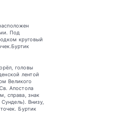
расположен
ми. Под
бодком круговый
очек.Буртик
орёл, головы
денской лентой
бом Великого
Св. Апостола
м, справа, знак
Сундель). Внизу,
точек. Буртик