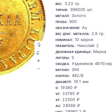
: 3.23 гр.
ВЕС
: 396000 шт.
ТИРАЖ
: Золото
МЕТАЛЛ
: 900
ПРОБА
: Au
ОБОЗНАЧЕНИЕ
: 2.9 гр.
ВЕС ДРАГ. МЕТАЛЛА
: 10 марок
НОМИНАЛ
: Николай 2
ПРАВИТЕЛЬ
: Марка
ДЕНЕЖНАЯ ЕДИНИЦА
: S
ЛИТЕРЫ
: Уздеников 4815(че
СВОДКА
: 394
БИТКИН
: 482/8
КОНРОС
: 19.1 мм
ДИАМЕТР
: 19380 ₽
G
: 33795 ₽
VF
: 22500 ₽
XF
: 28566 ₽
AU
: 28960.2 ₽
UNC