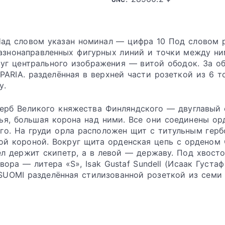
Над словом указан номинал — цифра 10 Под словом 
разнонаправленных фигурных линий и точки между ни
руг центрального изображения — витой ободок. За о
UPARIA. разделённая в верхней части розеткой из 6 т
у.
ерб Великого княжества Финляндского — двуглавый 
ья, большая корона над ними. Все они соединены ор
го. На груди орла расположен щит с титульным гер
ой короной. Вокруг щита орденская цепь с орденом 
л держит скипетр, а в левой — державу. Под хвосто
ра — литера «S», Isak Gustaf Sundell (Исаак Густаф 
 SUOMI разделённая стилизованной розеткой из семи 