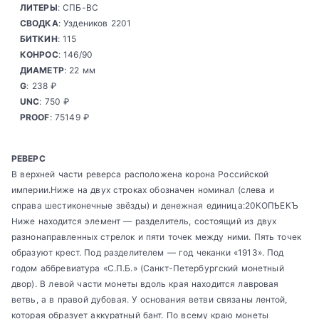
ЛИТЕРЫ
: СПБ-ВС
СВОДКА
: Уздеников 2201
БИТКИН
: 115
КОНРОС
: 146/90
ДИАМЕТР
: 22 мм
G
: 238 ₽
UNC
: 750 ₽
PROOF
: 75149 ₽
РЕВЕРС
В верхней части реверса расположена корона Российской
империи.Ниже на двух строках обозначен номинал (слева и
справа шестиконечные звёзды) и денежная единица:20КОПѢЕКЪ
Ниже находится элемент — разделитель, состоящий из двух
разнонаправленных стрелок и пяти точек между ними. Пять точек
образуют крест. Под разделителем — год чеканки «1913». Под
годом аббревиатура «С.П.Б.» (Санкт-Петербургский монетный
двор). В левой части монеты вдоль края находится лавровая
ветвь, а в правой дубовая. У основания ветви связаны лентой,
которая образует аккуратный бант. По всему краю монеты