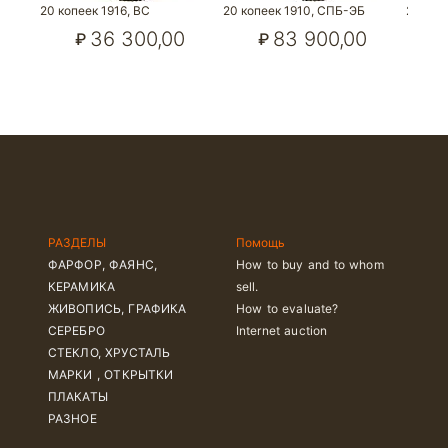
20 копеек 1916, ВС
20 копеек 1910, СПБ-ЭБ
20 коп
36 300,00
83 900,00
₽
₽
РАЗДЕЛЫ
Помощь
ФАРФОР, ФАЯНС,
How to buy and to whom
КЕРАМИКА
sell.
ЖИВОПИСЬ, ГРАФИКА
How to evaluate?
СЕРЕБРО
Internet auction
СТЕКЛО, ХРУСТАЛЬ
МАРКИ , ОТКРЫТКИ
ПЛАКАТЫ
РАЗНОЕ