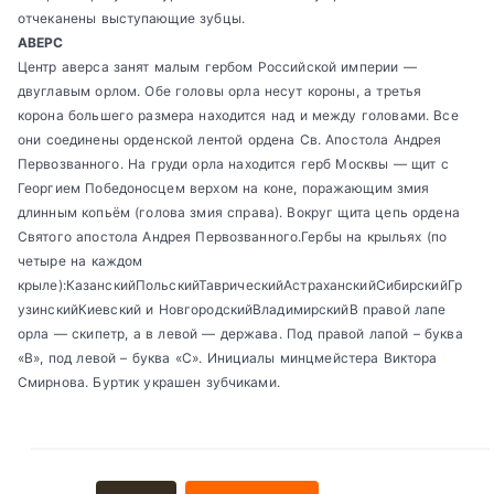
отчеканены выступающие зубцы.
АВЕРС
Центр аверса занят малым гербом Российской империи —
двуглавым орлом. Обе головы орла несут короны, а третья
корона большего размера находится над и между головами. Все
они соединены орденской лентой ордена Св. Апостола Андрея
Первозванного. На груди орла находится герб Москвы — щит с
Георгием Победоносцем верхом на коне, поражающим змия
длинным копьём (голова змия справа). Вокруг щита цепь ордена
Святого апостола Андрея Первозванного.Гербы на крыльях (по
четыре на каждом
крыле):КазанскийПольскийТаврическийАстраханскийСибирскийГр
узинскийКиевский и НовгородскийВладимирскийВ правой лапе
орла — скипетр, а в левой — держава. Под правой лапой – буква
«В», под левой – буква «С». Инициалы минцмейстера Виктора
Смирнова. Буртик украшен зубчиками.