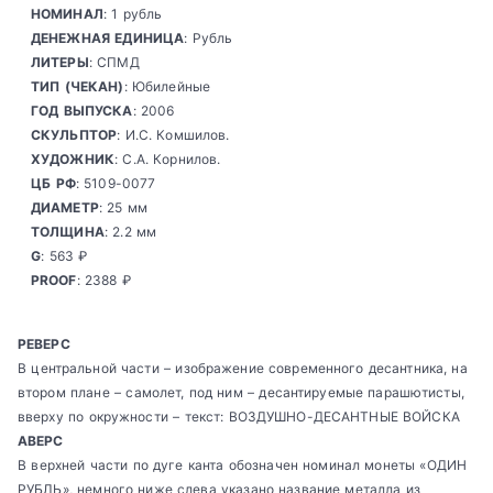
НОМИНАЛ
: 1 рубль
ДЕНЕЖНАЯ ЕДИНИЦА
: Рубль
ЛИТЕРЫ
: СПМД
ТИП (ЧЕКАН)
: Юбилейные
ГОД ВЫПУСКА
: 2006
СКУЛЬПТОР
: И.С. Комшилов.
ХУДОЖНИК
: С.А. Корнилов.
ЦБ РФ
: 5109-0077
ДИАМЕТР
: 25 мм
ТОЛЩИНА
: 2.2 мм
G
: 563 ₽
PROOF
: 2388 ₽
РЕВЕРС
В центральной части – изображение современного десантника, на
втором плане – самолет, под ним – десантируемые парашютисты,
вверху по окружности – текст: ВОЗДУШНО-ДЕСАНТНЫЕ ВОЙСКА
АВЕРС
В верхней части по дуге канта обозначен номинал монеты «ОДИН
РУБЛЬ», немного ниже слева указано название металла из