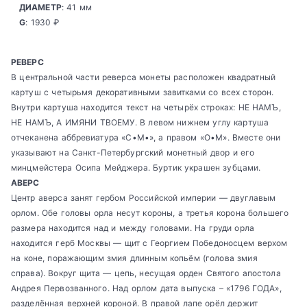
ДИАМЕТР
: 41 мм
G
: 1930 ₽
РЕВЕРС
В центральной части реверса монеты расположен квадратный
картуш с четырьмя декоративными завитками со всех сторон.
Внутри картуша находится текст на четырёх строках: НЕ НАМЪ,
НЕ НАМЪ, А ИМЯНИ ТВОЕМУ. В левом нижнем углу картуша
отчеканена аббревиатура «С•М•», а правом «О•М». Вместе они
указывают на Санкт-Петербургский монетный двор и его
минцмейстера Осипа Мейджера. Буртик украшен зубцами.
АВЕРС
Центр аверса занят гербом Российской империи — двуглавым
орлом. Обе головы орла несут короны, а третья корона большего
размера находится над и между головами. На груди орла
находится герб Москвы — щит с Георгием Победоносцем верхом
на коне, поражающим змия длинным копьём (голова змия
справа). Вокруг щита — цепь, несущая орден Святого апостола
Андрея Первозванного. Над орлом дата выпуска – «1796 ГОДА»,
разделённая верхней короной. В правой лапе орёл держит