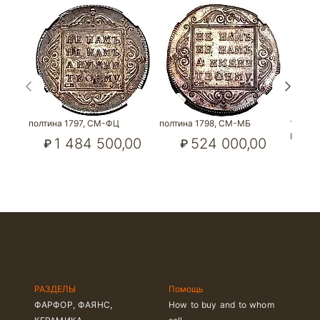
полтина 1797, СМ-ФЦ
полтина 1798, СМ-МБ
1 рубл
Новод
1 484 500,00
524 000,00
₽
₽
РАЗДЕЛЫ
Помощь
ФАРФОР, ФАЯНС,
How to buy and to whom