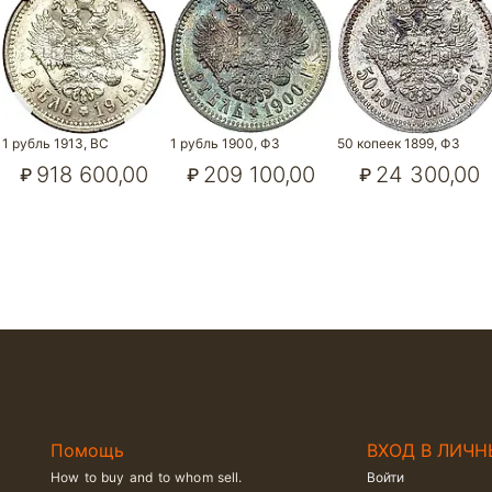
1 рубль 1913, ВС
1 рубль 1900, ФЗ
50 копеек 1899, ФЗ
918 600,00
209 100,00
24 300,00
₽
₽
₽
Помощь
ВХОД В ЛИЧН
How to buy and to whom sell.
Войти