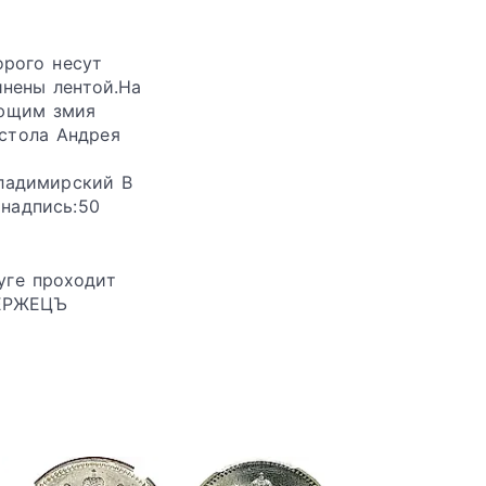
орого несут
инены лентой.На
ающим змия
остола Андрея
ладимирский В
 надпись:50
уге проходит
ДЕРЖЕЦЪ