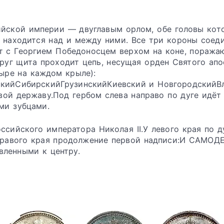
ийской империи — двуглавым орлом, обе головы кот
 находится над и между ними. Все три короны соед
т с Георгием Победоносцем верхом на коне, пораж
круг щита проходит цепь, несущая орден Святого ап
тыре на каждом крыле):
скийСибирскийГрузинскийКиевский и НовгородскийВ
вой державу.Под гербом слева направо по дуге идёт
ми зубцами.
ссийского императора Николая II.У левого края по д
правого края продолжение первой надписи:И САМО
вленными к центру.