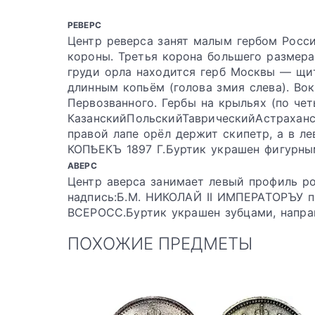
РЕВЕРС
Центр реверса занят малым гербом Росс
короны. Третья корона большего размера
груди орла находится герб Москвы — щи
длинным копьём (голова змия слева). Во
Первозванного. Гербы на крыльях (по че
КазанскийПольскийТаврическийАстрахан
правой лапе орёл держит скипетр, а в ле
КОПѢЕКЪ 1897 Г.Буртик украшен фигурны
АВЕРС
Центр аверса занимает левый профиль ро
надпись:Б.М. НИКОЛАЙ II ИМПЕРАТОРЪУ 
ВСЕРОСС.Буртик украшен зубцами, напра
ПОХОЖИЕ ПРЕДМЕТЫ