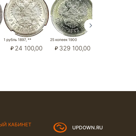
1 рубль 1897, **
25 копеек 1900
50 копеек 1897, *,
соосность сторон 18
24 100,00
329 100,00
₽
₽
800,00
₽
ЫЙ КАБИНЕТ
UPDOWN.RU