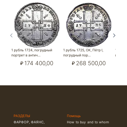
1 рубль 1724, погрудный
1 рубль 1725, OK, Пётр I,
1 рубл
портрет в антич…
погрудный пор…
портре
174 400,00
268 500,00
₽
₽
₽
РАЗДЕЛЫ
Помощь
ФАРФОР, ФАЯНС,
How to buy and to whom