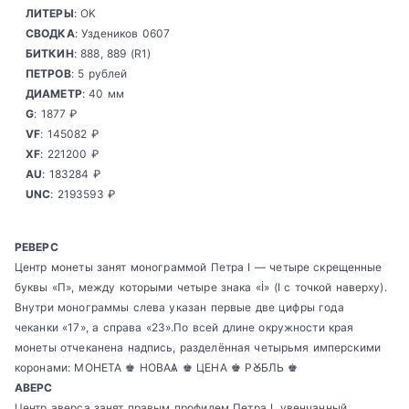
ЛИТЕРЫ
: OK
СВОДКА
: Уздеников 0607
БИТКИН
: 888, 889 (R1)
ПЕТРОВ
: 5 рублей
ДИАМЕТР
: 40 мм
G
: 1877 ₽
VF
: 145082 ₽
XF
: 221200 ₽
AU
: 183284 ₽
UNC
: 2193593 ₽
РЕВЕРС
Центр монеты занят монограммой Петра I — четыре скрещенные
буквы «П», между которыми четыре знака «İ» (I с точкой наверху).
Внутри монограммы слева указан первые две цифры года
чеканки «17», а справа «23».По всей длине окружности края
монеты отчеканена надпись, разделённая четырьмя имперскими
коронами: МОНЕТА ♚ НОВАѦ ♚ ЦЕНА ♚ РꙊБЛЬ ♚
АВЕРС
Центр аверса занят правым профилем Петра I, увенчанный