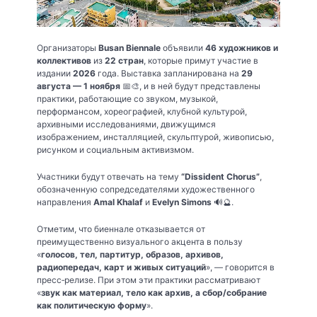
Организаторы
Busan Biennale
объявили
46 художников и
коллективов
из
22 стран
, которые примут участие в
издании
2026
года. Выставка запланирована на
29
августа — 1 ноября
📅🎨, и в ней будут представлены
практики, работающие со звуком, музыкой,
перформансом, хореографией, клубной культурой,
архивными исследованиями, движущимся
изображением, инсталляцией, скульптурой, живописью,
рисунком и социальным активизмом.
Участники будут отвечать на тему
“Dissident Chorus”
,
обозначенную сопредседателями художественного
направления
Amal Khalaf
и
Evelyn Simons
🔊🔮.
Отметим, что биеннале отказывается от
преимущественно визуального акцента в пользу
«
голосов, тел, партитур, образов, архивов,
радиопередач, карт и живых ситуаций
», — говорится в
пресс‑релизе. При этом эти практики рассматривают
«
звук как материал, тело как архив, а сбор/собрание
как политическую форму
».