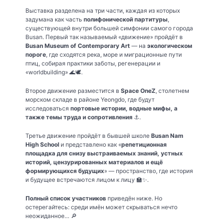
Выставка разделена на три части, каждая из которых
задумана как часть
полифонической партитуры
,
существующей внутри большей симфонии самого города
Busan. Первый так называемый «движение» пройдёт в
Busan Museum of Contemporary Art
— на
экологическом
пороге
, где сходятся река, море и миграционные пути
птиц, собирая практики заботы, регенерации и
«worldbuilding» 🌊🕊️.
Второе движение разместится в
Space OneZ
, столетнем
морском складе в районе Yeongdo, где будут
исследоваться
портовые истории, водные мифы, а
также темы труда и сопротивления
⚓️.
Третье движение пройдёт в бывшей школе
Busan Nam
High School
и представлено как «
репетиционная
площадка для снизу выстраиваемых знаний, устных
историй, цензурированных материалов и ещё
формирующихся будущих
» — пространство, где история
и будущее встречаются лицом к лицу 🏫✨.
Полный список участников
приведён ниже. Но
остерегайтесь: среди имён может скрываться нечто
неожиданное… 🔎