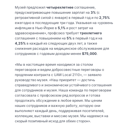
Музей предложил
четырехлетнее
соглашение,
предусматривающее повышение зарплат на
3%
(с
ретроактивной силой с января) в первый год и по
2,75%
ежегодно в последующие три года. Указывая на «уровень
инфляции в Нью‑Йорке в
5,1%
и рост затрат на
здравоохранение», профсоюз требует
трехлетнего
соглашения с повышением на
5%
в первый год и на
4,25%
в каждый из следующих двух лет, а также
снижения расходов на медицинское обслуживание для
сотрудников с годовым доходом менее
$75,000
.
«Мы в настоящее время находимся за столом
переговоров и ведем добросовестные переговоры о
продлении контракта с UAW Local 2110», — заявило
руководство музея. «Наш приоритет — достичь
справедливого и экономически устойчивого соглашения
для сотрудников и музея. Наша команда по переговорам
согласовала с профсоюзом ряд вопросов и готова
продолжать обсуждение в любое время. Мы ценим
наших сотрудников и важную работу, которую они
выполняют каждый день, поддерживая посетителей,
коллекции, выставки и миссию музея. Мы надеемся на
скорый позитивный исход для обеих сторон».