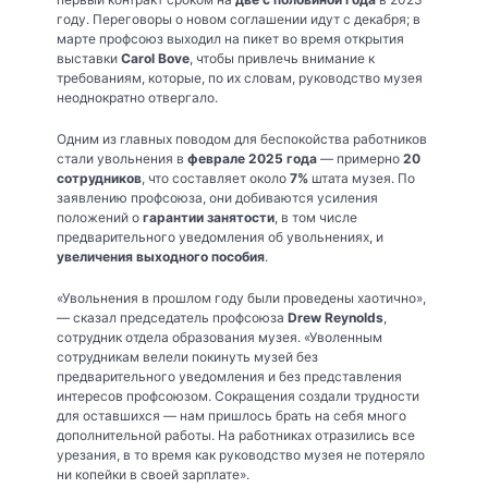
году. Переговоры о новом соглашении идут с декабря; в
марте профсоюз выходил на пикет во время открытия
выставки
Carol Bove
, чтобы привлечь внимание к
требованиям, которые, по их словам, руководство музея
неоднократно отвергало.
Одним из главных поводом для беспокойства работников
стали увольнения в
феврале 2025 года
— примерно
20
сотрудников
, что составляет около
7%
штата музея. По
заявлению профсоюза, они добиваются усиления
положений о
гарантии занятости
, в том числе
предварительного уведомления об увольнениях, и
увеличения выходного пособия
.
«Увольнения в прошлом году были проведены хаотично»,
— сказал председатель профсоюза
Drew Reynolds
,
сотрудник отдела образования музея. «Уволенным
сотрудникам велели покинуть музей без
предварительного уведомления и без представления
интересов профсоюзом. Сокращения создали трудности
для оставшихся — нам пришлось брать на себя много
дополнительной работы. На работниках отразились все
урезания, в то время как руководство музея не потеряло
ни копейки в своей зарплате».