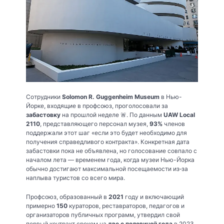
Сотрудники
Solomon R. Guggenheim Museum
в Нью-
Йорке, входящие в профсоюз, проголосовали за
забастовку
на прошлой неделе 🚨. По данным
UAW Local
2110
, представляющего персонал музея,
93%
членов
поддержали этот шаг «если это будет необходимо для
получения справедливого контракта». Конкретная дата
забастовки пока не объявлена, но голосование совпало с
началом лета — временем года, когда музеи Нью-Йорка
обычно достигают максимальной посещаемости из‑за
наплыва туристов со всего мира.
Профсоюз, образованный в
2021
году и включающий
примерно
150
кураторов, реставраторов, педагогов и
организаторов публичных программ, утвердил свой
первый контракт сроком на
две с половиной года
в 2023