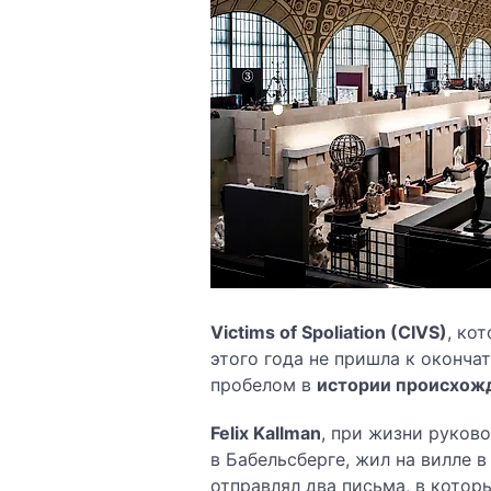
Victims of Spoliation (CIVS)
, ко
этого года не пришла к оконча
пробелом в
истории происхож
Felix Kallman
, при жизни руко
в Бабельсберге, жил на вилле 
отправлял два письма, в кото