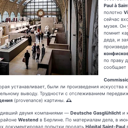
Paul à Sa
полотно
V
сейчас вх
музея. Он 
помнит ка
деда, и за
произвед
конфиско
по праву 
сообщает
Commissio
торая устанавливает, были ли произведения искусства 
тельному выводу. Трудности с отслеживанием передви
дения
(provenance) картины. 🕰️
водивший двумя компаниями —
Deutsche Gasglühlicht
и 
в районе
Westend
в Берлине. По материалам дела, в ию
рых документировал попытки продать
Hôpital Saint-Paul