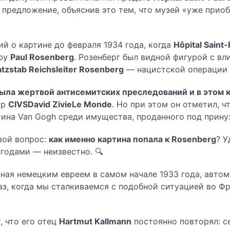
предложение, объяснив это тем, что музей «уже приоб
ий о картине до февраля 1934 года, когда
Hôpital Saint-
еру
Paul Rosenberg
. Розенберг был видной фигурой с в
atzstab Reichsleiter Rosenberg
— нацистской операции 
ыла жертвой антисемитских преследований и в этом 
ор
CIVS
David Zivie
Le Monde
. Но при этом он отметил, 
тина Van Gogh среди имущества, проданного под прину
вой вопрос:
как именно картина попала к Rosenberg
? У
 годами — неизвестно. 🔍
ная немецким евреем в самом начале 1933 года, автом
аз, когда мы сталкиваемся с подобной ситуацией во 
 что его отец
Hartmut Kallmann
постоянно повторял: с