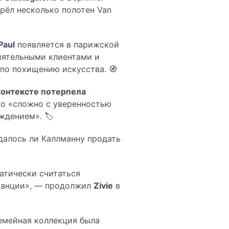
рёл несколько полотен Van
Paul
появляется в парижской
лиятельными клиентами и
по похищению искусства. 🧭
контексте потерпела
что «сложно с уверенностью
ждением». 🏷️
далось ли Каллманну продать
атически считаться
Франции», — продолжил
Zivie
в
емейная коллекция была