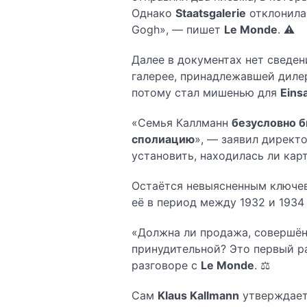
Однако
Staatsgalerie
отклонила 
Gogh», — пишет
Le Monde
. ⚠️
Далее в документах нет сведен
галерее, принадлежавшей дил
потому стал мишенью для
Eins
«Семья Каллманн
безусловно б
сполиацию
», — заявил директ
установить, находилась ли кар
Остаётся невыясненным ключе
её в период между 1932 и 1934
«Должна ли продажа, совершён
принудительной? Это первый р
разговоре с
Le Monde
. ⚖️
Сам
Klaus Kallmann
утверждает,