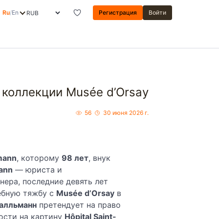
Ru
/
En
Регистрация
Войти
 коллекции Musée d’Orsay
56
30 июня 2026 г.
lmann
, которому
98 лет
, внук
mann
— юриста и
нера, последние девять лет
ебную тяжбу с
Musée d’Orsay
в
алльманн
претендует на право
ости на картину
Hôpital Saint-