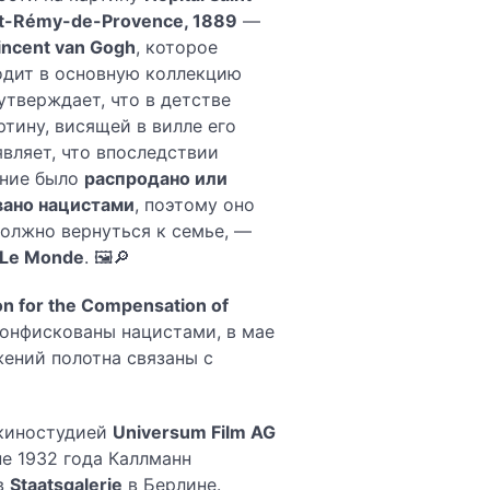
int-Rémy-de-Provence, 1889
—
incent van Gogh
, которое
одит в основную коллекцию
утверждает, что в детстве
ртину, висящей в вилле его
являет, что впоследствии
ение было
распродано или
вано нацистами
, поэтому оно
должно вернуться к семье, —
Le Monde
. 🖼️🔎
n for the Compensation of
конфискованы нацистами, в мае
жений полотна связаны с
киностудией
Universum Film AG
не 1932 года Каллманн
в
Staatsgalerie
в Берлине.