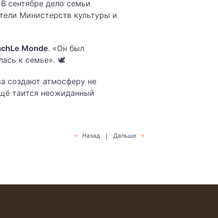
 В сентябре дело семьи
ители Министерств культуры и
ach
Le Monde
. «Он был
сь к семье». 🕊️
ва создают атмосферу не
ещё таится неожиданный
Назад
Дальше
|