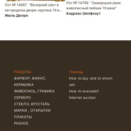
Лот № 14769
"Замерзшая река:
Лот № 14667
"Вечерний свет в
Л
живописный пейзаж 19 века"
загородном дворе: картина 19 в…
п
Андреас Шелфхаут
Жюль Дюпре
в
Д
РАЗДЕЛЫ
Помощь
ФАРФОР, ФАЯНС,
How to buy and to whom
КЕРАМИКА
sell.
ЖИВОПИСЬ, ГРАФИКА
How to evaluate?
СЕРЕБРО
Internet auction
СТЕКЛО, ХРУСТАЛЬ
МАРКИ , ОТКРЫТКИ
ПЛАКАТЫ
РАЗНОЕ