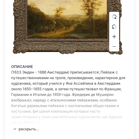
ОПИСАНИЕ
(1633 Эмден - 1686 Амстердам) приписывается; Пейзаж с
путешественниками на тропе, произведение, характерное для
художника, который учился у Яна Ассейлина в Амстердаме
около 1650-1655 годов, а затем путешествовал по Франции,
Германии и Италии до 1659 года. Фредерик де Мушерон
изображал, наряду с итальянскими пейзажами, особенно
богатые деревьями пейзажи с охотничьими обществами и
пастухами, фигурная композиция которых часто
заимствована у таких значительных художников, как Адриан
ван де Велде, Н...
раскрыть...