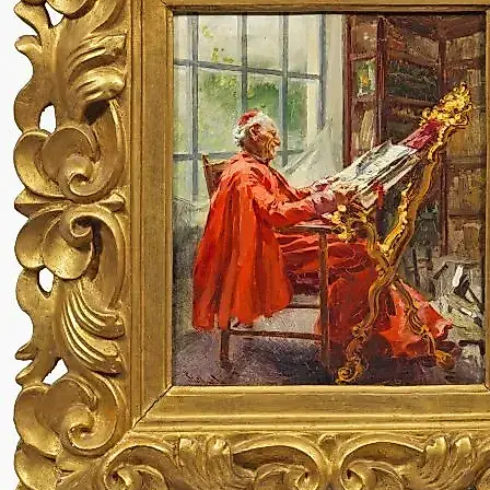
АВТОРИЗОВАТЬСЯ
для совершения покупки необходимо авторизоваться
ХАРАКТЕРИСТИКИ
Раздел
→
Живопись
Автор
→
Синибальдо Торди
Вид
Жанровая живопись
ОПИСАНИЕ
(1876 Рим - 1955 Флоренция) Кардинал, погруженный
в радостное чтение, изображен в ярких цветах, это
характерная жанровая сцена итальянского
художника, который был учеником Сальвадора
Санчеса Барбудо в Риме и специализировался на