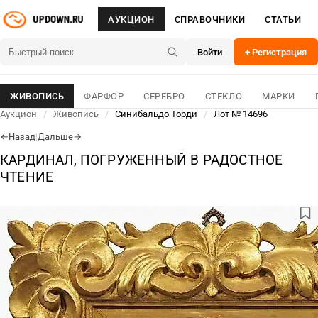
АУКЦИОН
СПРАВОЧНИКИ
СТАТЬИ
Войти
+ Регистрация
ЖИВОПИСЬ
ФАРФОР
СЕРЕБРО
СТЕКЛО
МАРКИ
Аукцион
/
Живопись
/
Синибальдо Торди
/
Лот № 14696
Назад
|
Дальше
←
→
КАРДИНАЛ, ПОГРУЖЕННЫЙ В РАДОСТНОЕ
ЧТЕНИЕ
ЛОТ № 14696
09 Авг 2026
ОСНОВНОЕ
ДЛЯ СВЯЗИ
228 900
₽