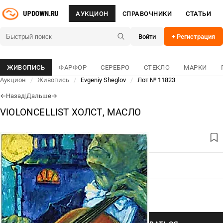
АУКЦИОН
СПРАВОЧНИКИ
СТАТЬИ
Войти
+ Регистрация
ЖИВОПИСЬ
ФАРФОР
СЕРЕБРО
СТЕКЛО
МАРКИ
Аукцион
/
Живопись
/
Evgeniy Sheglov
/
Лот № 11823
Назад
|
Дальше
←
→
VIOLONCELLIST ХОЛСТ, МАСЛО
ЛОТ № 11823
04 Авг 2026
ОСНОВНОЕ
ДЛЯ СВЯЗИ
350 000
₽