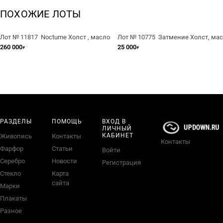
ПОХОЖИЕ ЛОТЫ
Лот № 11817 Nocturne Холст , масло
Лот № 10775 Затмение Холст, ма
260 000
25 000
₽
₽
РАЗДЕЛЫ
ПОМОЩЬ
ВХОД В
ЛИЧНЫЙ
КАБИНЕТ
Живопись
Контакты
Контакты
Фарфор
Статьи
Войти
Серебро
Новости
Регистрация
Стекло
Карта
сайта
Марки
Плакаты
Разное