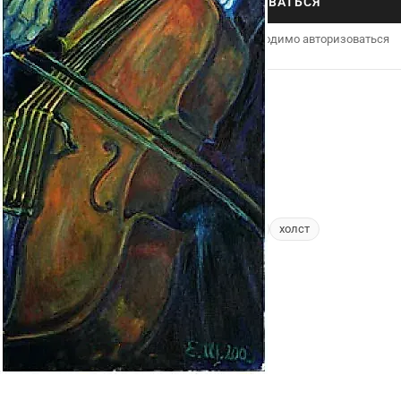
АВТОРИЗОВАТЬСЯ
для совершения покупки необходимо авторизоваться
ХАРАКТЕРИСТИКИ
Раздел
→
Живопись
Автор
→
Evgeniy Sheglov
Вид
Импрессионизм
Год
2003
виолончелист
масло
холст
Метки: