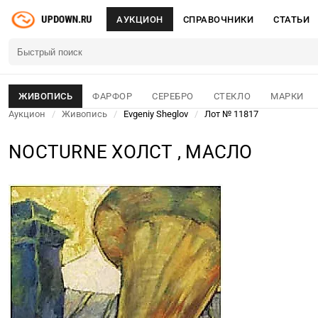
АУКЦИОН
СПРАВОЧНИКИ
СТАТЬИ
ЖИВОПИСЬ
ФАРФОР
СЕРЕБРО
СТЕКЛО
МАРКИ
Аукцион
/
Живопись
/
Evgeniy Sheglov
/
Лот № 11817
NOCTURNE ХОЛСТ , МАСЛО