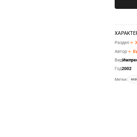
ХАРАКТЕ
Раздел
→
Автор
→
E
Вид
Импре
Год
2002
ма
Метки: