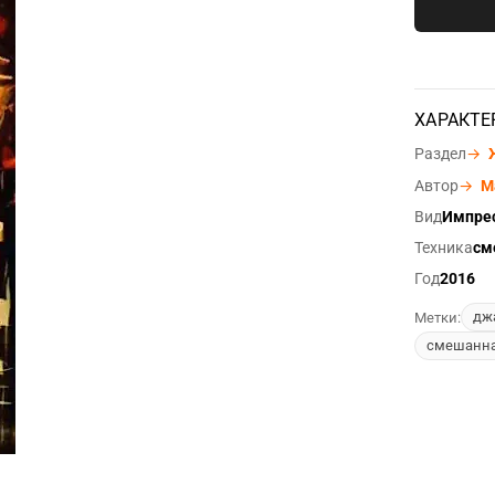
ХАРАКТЕ
Раздел
→
Автор
→
М
Вид
Импре
Техника
см
Год
2016
дж
Метки:
смешанна