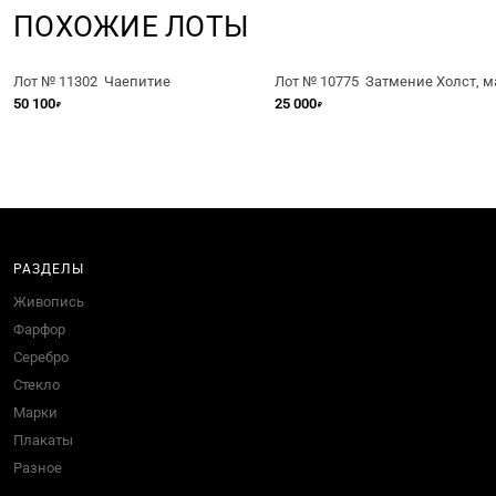
ПОХОЖИЕ ЛОТЫ
Лот № 11302 Чаепитие
Лот № 10775 Затмение Холст, м
50 100
25 000
₽
₽
РАЗДЕЛЫ
Живопись
Фарфор
Серебро
Стекло
Марки
Плакаты
Разное