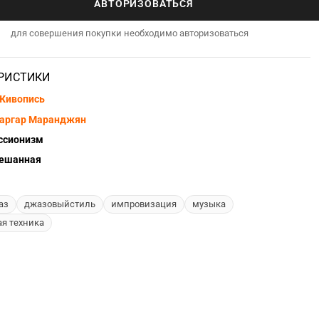
АВТОРИЗОВАТЬСЯ
для совершения покупки необходимо авторизоваться
РИСТИКИ
Живопись
аргар Маранджян
ссионизм
ешанная
аз
джазовыйстиль
импровизация
музыка
я техника