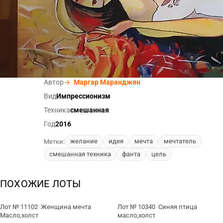
АВТОРИЗОВАТЬСЯ
для совершения покупки необходимо авторизоваться
ХАРАКТЕРИСТИКИ
Раздел
→
Живопись
Автор
→
Маргар Маранджян
Вид
Импрессионизм
Техника
смешанная
Год
2016
желание
идея
мечта
мечтатель
Метки:
смешанная техника
фанта
цель
ПОХОЖИЕ ЛОТЫ
Лот № 11102 Женщина мечта
Лот № 10340 Синяя птица
Масло,холст
масло,холст