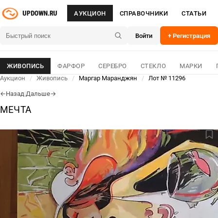
АУКЦИОН
СПРАВОЧНИКИ
СТАТЬИ
Войти
+ Регистрация
ЖИВОПИСЬ
ФАРФОР
СЕРЕБРО
СТЕКЛО
МАРКИ
Аукцион
/
Живопись
/
Маргар Маранджян
/
Лот № 11296
Назад
|
Дальше
←
→
МЕЧТА
ЛОТ № 11296
09 Авг 2026
ОСНОВНОЕ
ДЛЯ СВЯЗИ
25 000
₽