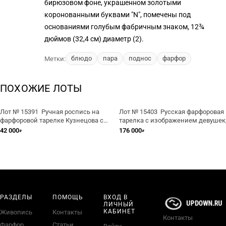
бирюзовом фоне, украшенном золотыми
коронованными буквами "N", помечены под
основаниями голубым фабричным знаком, 12¾
дюймов (32,4 см) диаметр (2).
блюдо
пара
поднос
фарфор
Метки:
ПОХОЖИЕ ЛОТЫ
Лот № 15391 Ручная роспись на
Лот № 15403 Русская фарфоровая
фарфоровой тарелке Кузнецова с
тарелка с изображением девушек
изображением гусара на коне
Кузнецовская фабрика фарфора
42 000
176 000
₽
₽
РАЗДЕЛЫ
ПОМОЩЬ
ВХОД В
ЛИЧНЫЙ
КАБИНЕТ
Живопись
Контакты
Контакты
Фарфор
Статьи