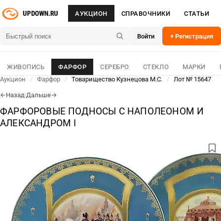
АУКЦИОН
СПРАВОЧНИКИ
СТАТЬИ
Войти
+ Регистрация
ЖИВОПИСЬ
ФАРФОР
СЕРЕБРО
СТЕКЛО
МАРКИ
Аукцион
/
Фарфор
/
Товарищество Кузнецова М.С.
/
Лот № 15647
Назад
|
Дальше
←
→
ФАРФОРОВЫЕ ПОДНОСЫ С НАПОЛЕОНОМ И
АЛЕКСАНДРОМ I
ЛОТ № 15647
09 Авг 2026
ОСНОВНОЕ
ДЛЯ СВЯЗИ
3 802 000
₽