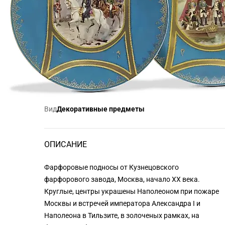
АВТОРИЗОВАТЬСЯ
для совершения покупки необходимо авторизоваться
ХАРАКТЕРИСТИКИ
Раздел
→
Фарфор
Изготовитель
→
Товарищество Кузнецова М.С.
Вид
Декоративные предметы
ОПИСАНИЕ
Фарфоровые подносы от Кузнецовского
фарфорового завода, Москва, начало XX века.
Круглые, центры украшены Наполеоном при пожаре
Москвы и встречей императора Александра I и
Наполеона в Тильзите, в золоченых рамках, на