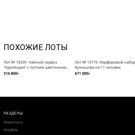
ПОХОЖИЕ ЛОТЫ
Лот № 14205 Чайный сервиз
Лот № 15776 Фарфоровый набор
"Курляндия" с летним цветочным
Кузнецова на 11 человек
орнаментом.
216 800
671 000
₽
₽
РАЗДЕЛЫ
Живопись
Фарфор