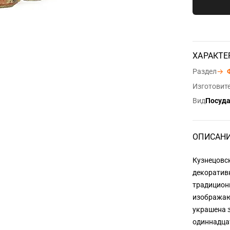
ХАРАКТЕ
Раздел
→
Изготовит
Вид
Посуд
ОПИСАН
Кузнецовс
декоратив
традиционн
изображаю
украшена 
одиннадца