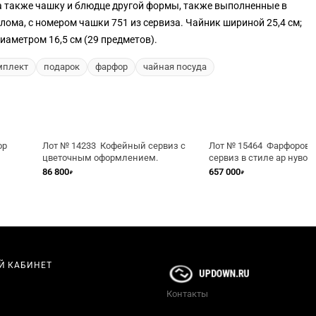
а также чашку и блюдце другой формы, также выполненные в
лома, с номером чашки 751 из сервиза. Чайник шириной 25,4 см;
иаметром 16,5 см (29 предметов).
мплект
подарок
фарфор
чайная посуда
ор
Лот № 14233 Кофейный сервиз с
Лот № 15464 Фарфоров
цветочным оформлением.
сервиз в стиле ар нуво, 
Кузнецова, около 1900 г
86 800
657 000
₽
₽
Й КАБИНЕТ
Контакты