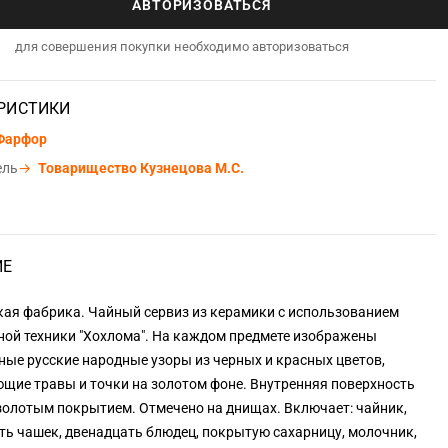
АВТОРИЗОВАТЬСЯ
для совершения покупки необходимо авторизоваться
РИСТИКИ
Фарфор
ель
→
Товарищество Кузнецова М.С.
а
ИЕ
кая фабрика. Чайный сервиз из керамики с использованием
ной техники "Хохлома". На каждом предмете изображены
ые русские народные узоры из черных и красных цветов,
щие травы и точки на золотом фоне. Внутренняя поверхность
золотым покрытием. Отмечено на днищах. Включает: чайник,
ть чашек, двенадцать блюдец, покрытую сахарницу, молочник,