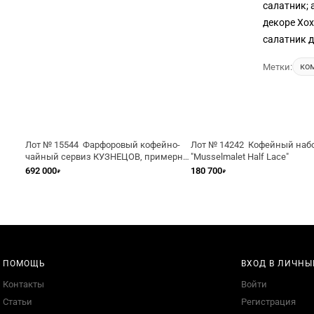
салатник; 
декоре Хох
салатник д
ко
Метки:
Лот № 15544 Фарфоровый кофейно-
Лот № 14242 Кофейный наб
чайный сервиз КУЗНЕЦОВ, примерно
"Musselmalet Half Lace"
1890 год
692 000
180 700
₽
₽
ПОМОЩЬ
ВХОД В ЛИЧНЫ
Контакты
Войти
Статьи
Регистрация