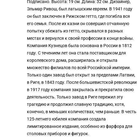
Подписано. Высота: 19 см. Длина: 32 см. Дизайнер,
Эльмар Ривош, был латышским евреем. В 1941 году
он был заключен в Рижском гетто, где погибла вся
его семья. После их казни он совершил отчаянную
попытку сбежать из гетто, скрывался в разных
местах и вернулся к своей профессии в конце войны.
Компания Кузнецов была основана в России в 1812
году. С течением лет она стала поставщиком для
королевского дома, расширилась и открыла
множество филиалов по всей Российской империи.
Только один завод был открыт за пределами Латвии,
в Риге, в 1843 году. После большевистской революции
в 1917 году компания закрылась и прекратила свою
деятельность. Только завод в Риге пережил эту
трагедию и продолжил славную традицию, хотя,
конечно, в меньших количествах, чем раньше. В честь
125-летнего юбилея компания создала
лимитированное издание, особенно из фарфора для
столовых приборов и фигурок.