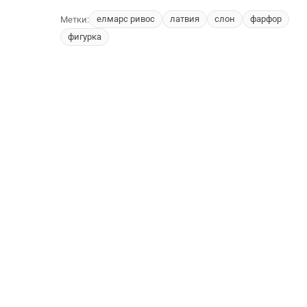
елмарс ривос
латвия
слон
фарфор
Метки:
фигурка