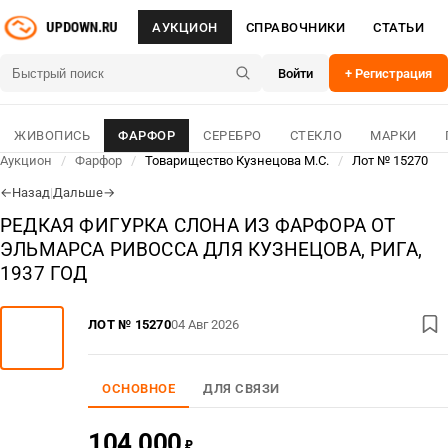
АУКЦИОН
СПРАВОЧНИКИ
СТАТЬИ
Войти
+ Регистрация
ЖИВОПИСЬ
ФАРФОР
СЕРЕБРО
СТЕКЛО
МАРКИ
Аукцион
/
Фарфор
/
Товарищество Кузнецова М.С.
/
Лот № 15270
Назад
|
Дальше
←
→
РЕДКАЯ ФИГУРКА СЛОНА ИЗ ФАРФОРА ОТ
ЭЛЬМАРСА РИВОССА ДЛЯ КУЗНЕЦОВА, РИГА,
1937 ГОД
ЛОТ № 15270
04 Авг 2026
ОСНОВНОЕ
ДЛЯ СВЯЗИ
104 000
₽