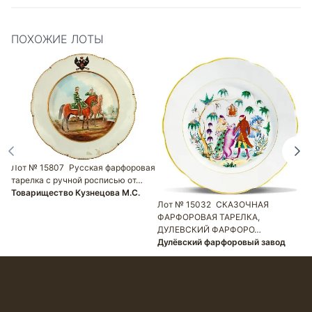
ПОХОЖИЕ ЛОТЫ
Лот № 15807
Русская фарфоровая
Л
тарелка с ручной росписью от…
ф
Товарищество Кузнецова М.С.
Д
Лот № 15032
СКАЗОЧНАЯ
ФАРФОРОВАЯ ТАРЕЛКА,
ДУЛЕВСКИЙ ФАРФОРО…
Дулёвский фарфоровый завод