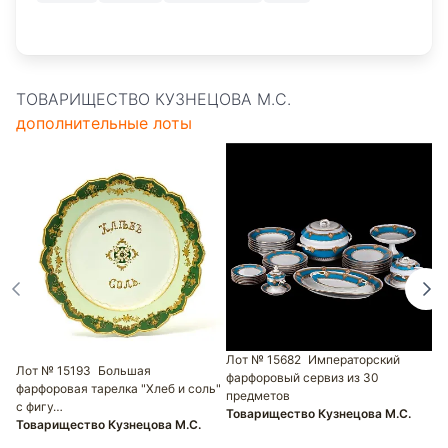
ТОВАРИЩЕСТВО КУЗНЕЦОВА М.С.
дополнительные лоты
Л
п
р
Лот № 15682
Императорский
Т
Лот № 15193
Большая
фарфоровый сервиз из 30
фарфоровая тарелка "Хлеб и соль"
предметов
с фигу…
Товарищество Кузнецова М.С.
Товарищество Кузнецова М.С.