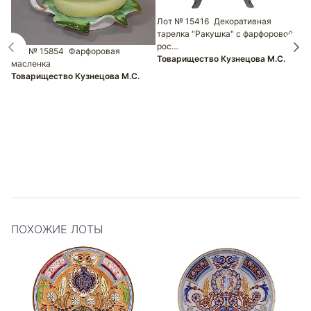
Лот № 15416
Декоративная
тарелка "Ракушка" с фарфоровой
рос…
Лот № 15854
Фарфоровая
Товарищество Кузнецова М.С.
масленка
Л
Товарищество Кузнецова М.С.
к
з
Т
ПОХОЖИЕ ЛОТЫ