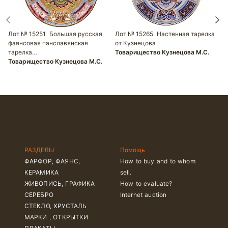
Лот № 15251
Большая русская
Лот № 15265
Настенная тарелка
Л
фаянсовая панславянская
от Кузнецова
р
тарелка…
Товарищество Кузнецова М.С.
К
Товарищество Кузнецова М.С.
Т
РАЗДЕЛЫ
Помощь
ФАРФОР, ФАЯНС,
How to buy and to whom
КЕРАМИКА
sell.
ЖИВОПИСЬ, ГРАФИКА
How to evaluate?
СЕРЕБРО
Internet auction
СТЕКЛО, ХРУСТАЛЬ
МАРКИ , ОТКРЫТКИ