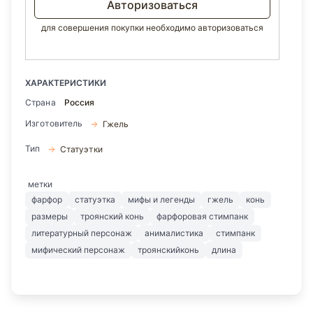
Авторизоваться
для совершения покупки необходимо авторизоваться
ХАРАКТЕРИСТИКИ
Страна
Россия
Изготовитель
Гжель
Тип
Статуэтки
метки
фарфор
статуэтка
мифы и легенды
гжель
конь
размеры
троянский конь
фарфоровая стимпанк
литературный персонаж
анималистика
стимпанк
мифический персонаж
троянскийконь
длина