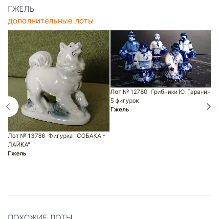
ГЖЕЛЬ
дополнительные лоты
Лот № 12780
Грибники Ю. Гаранин,
5 фигурок
Л
Гжель
Г
Лот № 13786
Фигурка "СОБАКА -
ЛАЙКА"
Гжель
ПОХОЖИЕ ЛОТЫ