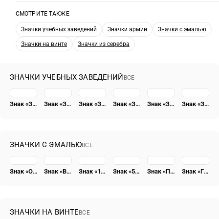
СМОТРИТЕ ТАКЖЕ
Значки учебных заведений
Значки армии
Значки с эмалью
Значки на винте
Значки из серебра
ЗНАЧКИ УЧЕБНЫХ ЗАВЕДЕНИЙ
ВСЕ
Знак «За окончание военно-морской академии кораблестроения и вооружения им. академика А.Н. Крылова (ВМАКВ им. Крылова)»
Знак «За окончание военной академии бронетанковых войск им. Сталина. (Академия БТВ им. И.В. Сталина)»
Знак «За окончание военной академии им. Фрунзе (ВА им. Фрунзе)»
Знак «За окончание военно-медицинской академии им. С. М. Кирова (ВМА им. С.М. Кирова)» [тип 2]
Знак «За окончание военно-политической академии им. В.И. Ленина (ВПА им. Ленина)»
Знак «За окончание военной академии химической защиты им. К. Е. Ворошилова (ВАХЗ им. Ворошилова)»
ЗНАЧКИ С ЭМАЛЬЮ
ВСЕ
Знак «Отличник социалистического соревнования Наркомугля» [тип 4]
Знак «ВССР. Всесоюзный союз строительных рабочих»
Знак «15 лет Татарской АССР» [тип 2]
Знак «50 лет пребывания в КПСС»
Знак «Почетный радист СССР»
Знак «ГВФ. За налет 500 тыс. км»
ЗНАЧКИ НА ВИНТЕ
ВСЕ