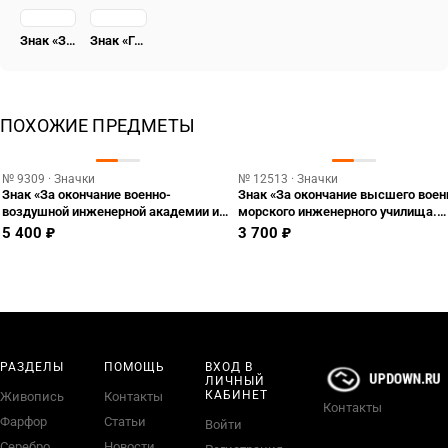
Знак «Заслуженный работник НКВД»
Знак «Герою Революционного движения 1917-1918 гг.» [тип 7]
ПОХОЖИЕ ПРЕДМЕТЫ
№ 9309 · Значки
№ 12513 · Значки
Знак «За окончание военно-
Знак «За окончание высшего воен
воздушной инженерной академии им.
морского инженерного училища.
Н. Е. Жуковского»
ВВМИУ»
5 400 ₽
3 700 ₽
РАЗДЕЛЫ
ПОМОЩЬ
ВХОД В
ЛИЧНЫЙ
КАБИНЕТ
Живопись
Контакты
Контакты
Фарфор
Статьи
Войти
Серебро
Новости