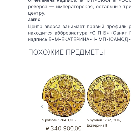
отчеканена надпись: ♚ IМПРСКАЯ ♛ РОС
реверса — императорская, остальные тр
центру.
АВЕРС
Центр аверса занимает правый профиль р
находится аббревиатура «С П Б» (Санкт-
надпись:Б•М•ЕКАТЕРИНА•II•IМП•IСАМОД•
ПОХОЖИЕ ПРЕДМЕТЫ
5 рублей 1764, СПБ
5 рублей 1762, СПБ,
Екатерина II
340 900,00
₽