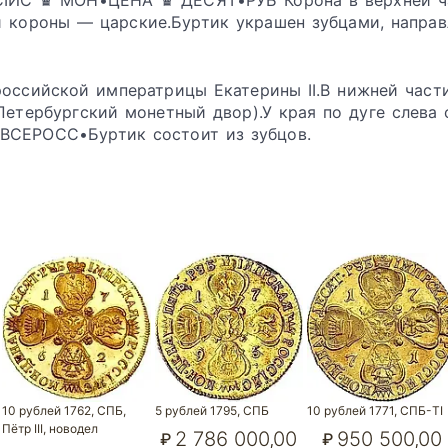
СÏЙС ♛ МОН•ЦЕНА ♛ ДЕСЯТ•РУБ Корона в верхней ч
и короны — царские.Буртик украшен зубцами, напра
оссийской императрицы Екатерины II.В нижней части
Петербургский монетный двор).У края по дуге слева 
ВСЕРОСС•Буртик состоит из зубцов.
10 рублей 1762, СПБ,
5 рублей 1795, СПБ
10 рублей 1771, СПБ-TI
Пётр III, новодел
2 786 000,00
950 500,00
₽
₽