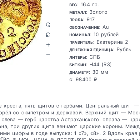
: 16.4 гр.
ВЕС
: Золото
МЕТАЛЛ
: 917
ПРОБА
: Au
ОБОЗНАЧЕНИЕ
: 10 рублей
НОМИНАЛ
: Екатерина 2
ПРАВИТЕЛЬ
: Рубль
ДЕНЕЖНАЯ ЕДИНИЦА
: СПБ
ЛИТЕРЫ
: Н44 (R3)
БИТКИН
: 30 мм
ДИАМЕТР
: 98400 ₽
G
е креста, пять щитов с гербами. Центральный щит —
орёл со скипетром и державой. Верхний щит — Моск
слева — герб царства Астраханского, справа — царс
она, три других щита венчают царские короны. Меж
ими цифры в годе выпуска: 1 «7», «8», 2 Вдоль края