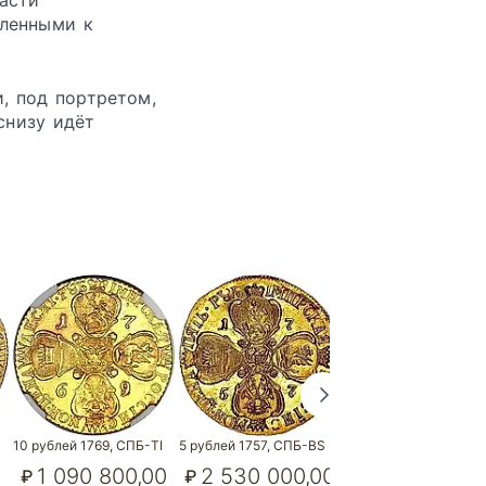
асти
вленными к
, под портретом,
снизу идёт
10 рублей 1769, СПБ-TI
5 рублей 1757, СПБ-BS
5 рублей 1758, СПБ-B
1 090 800,00
2 530 000,00
54 600,00
₽
₽
₽