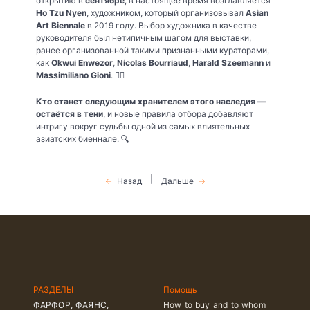
открытию в
сентябре
, в настоящее время возглавляется
Ho Tzu Nyen
, художником, который организовывал
Asian
Art Biennale
в 2019 году. Выбор художника в качестве
руководителя был нетипичным шагом для выставки,
ранее организованной такими признанными кураторами,
как
Okwui Enwezor
,
Nicolas Bourriaud
,
Harald Szeemann
и
Massimiliano Gioni
. 🕵️‍♂️
Кто станет следующим хранителем этого наследия —
остаётся в тени
, и новые правила отбора добавляют
интригу вокруг судьбы одной из самых влиятельных
азиатских биеннале. 🔍
|
Назад
Дальше
РАЗДЕЛЫ
Помощь
ФАРФОР, ФАЯНС,
How to buy and to whom