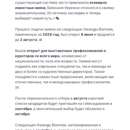
существующая система часто привлекала
всемирно
известные имена
, Биеннале бережно относится к своему
знаменательному 30‑летнему наследию и теперь
выбирает новый путь.» 🎭
Процесс подачи заявок на следующую Gwangju Biennale,
намеченную на
2028 год
, был открыт
8 июня
и продлится
до
3 августа
. 📅
Вызов
открыт для выставочных профессионалов и
кураторов со всего мира
, независимо от
национальности, пола или возраста. Заявки могут
подавать как отдельные специалисты, так и команды из
двух и более со‑художественных директоров. Также
поощряются совместные предложения, включающие как
отечественных, так и международных профессионалов.
✉️
После первоначального отбора в
августе
короткий
список кандидатов будет приглашён на собеседования в
сентябре
, а окончательный выбор будет объявлен в
октябре
.
Следующая Gwangju Biennale, запланированная к