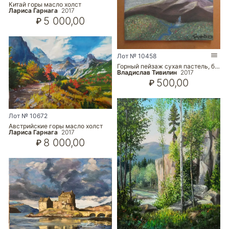
Китай горы масло холст
Лариса Гарнага
2017
5 000,00
₽
Лот № 10458
Горный пейзаж сухая пастель, б…
Владислав Тивилин
2017
500,00
₽
Лот № 10672
Австрийские горы масло холст
Лариса Гарнага
2017
8 000,00
₽