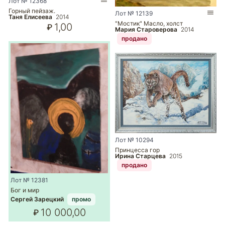
Лот № 12368
Горный пейзаж.
Лот № 12139
Таня Елисеева
2014
"Мостик" Масло, холст
1,00
₽
Мария Староверова
2014
продано
Лот № 10294
Принцесса гор
Ирина Старцева
2015
продано
Лот № 12381
Бог и мир
Сергей Зарецкий
промо
10 000,00
₽