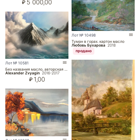
5 000,00
₽
Лот № 10498
Туман в горах. картон масло
Любовь Бухарова
2018
продано
Лот № 10581
Без названия масло, авторская …
Alexander Zvyagin
2016-2017
1,00
₽