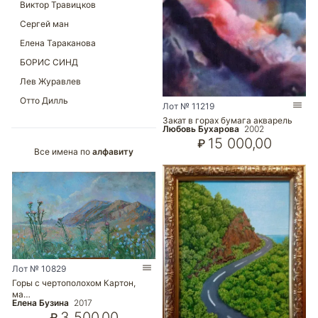
Лот № 11219
Закат в горах бумага акварель
Любовь Бухарова
2002
15 000,00
₽
Все имена по
алфавиту
Лот № 10829
Горы с чертополохом Картон,
ма…
Елена Бузина
2017
3 500,00
₽