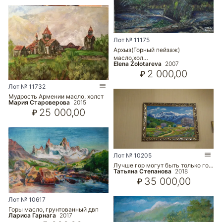
Лот № 11175
Архыз(Горный пейзаж)
масло,хол…
Elena Zolotareva
2007
2 000,00
₽
Лот № 11732
Мудрость Армении масло, холст
Мария Староверова
2015
25 000,00
₽
Лот № 10205
Лучше гор могут быть только го…
Татьяна Степанова
2018
35 000,00
₽
Лот № 10617
Горы масло, грунтованный двп
Лариса Гарнага
2017