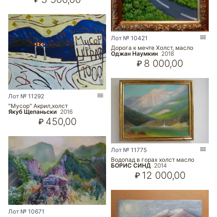
Лот № 10421
Дорога к мечте Холст, масло
Оджан Наумкин
2018
8 000,00
₽
Лот № 11292
"Мусор" Акрил,холст
Якуб Щепаньски
2016
450,00
₽
Лот № 11775
Водопад в горах холст масло
БОРИС СИНД
2014
12 000,00
₽
Лот № 10671