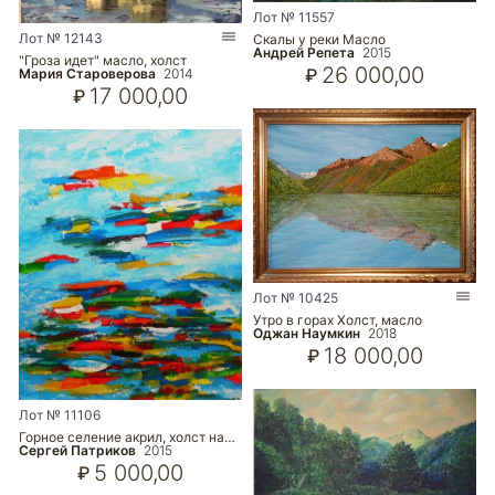
Лот № 11557
Лот № 12143
Скалы у реки Масло
Андрей Репета
2015
"Гроза идет" масло, холст
26 000,00
₽
Мария Староверова
2014
17 000,00
₽
Лот № 10425
Утро в горах Холст, масло
Оджан Наумкин
2018
18 000,00
₽
Лот № 11106
Горное селение акрил, холст на…
Сергей Патриков
2015
5 000,00
₽