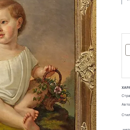
ХАР
Стр
Авт
Сти
мет