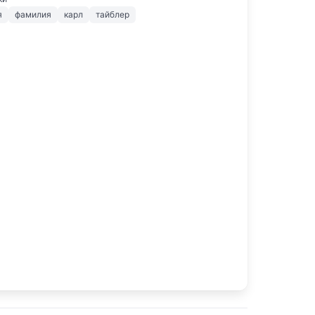
я
фамилия
карл
тайблер