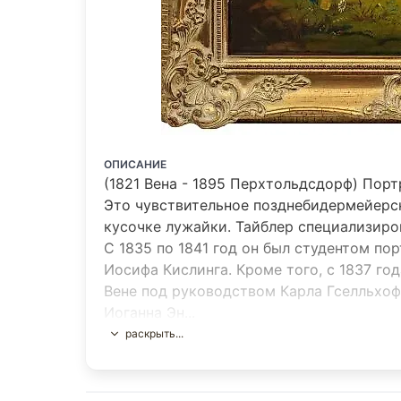
ОПИСАНИЕ
(1821 Вена - 1895 Перхтольдсдорф) Порт
Это чувствительное позднебидермейерск
кусочке лужайки. Тайблер специализиро
С 1835 по 1841 год он был студентом п
Иосифа Кислинга. Кроме того, с 1837 го
Вене под руководством Карла Гселльхоф
Иоганна Эн...
раскрыть...