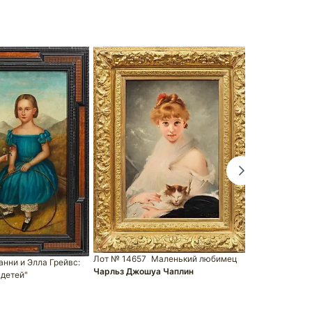
Лот № 14657
Маленький любимец
анни и Элла Грейвс:
Лот № 14815
Чарльз Джошуа Чаплин
 детей"
Мадонны с р
Неизвестный