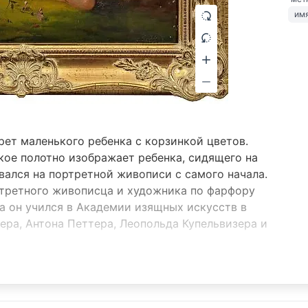
им
рет маленького ребенка с корзинкой цветов.
ое полотно изображает ребенка, сидящего на
вался на портретной живописи с самого начала.
ортретного живописца и художника по фарфору
да он учился в Академии изящных искусств в
ера, Антона Петтера, Леопольда Купельвизера и