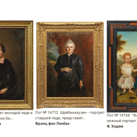
Лот № 14712
Шрёбенхаузен - портрет
ет молодой леди в
Лот № 14158
"Ф
старшей леди, представит…
оха Би…
нежный портрет
Франц фон Ленбах
р
Ф. Хэдем