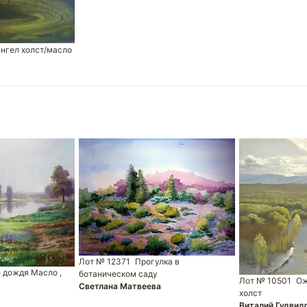
ангел холст/масло
Лот № 12371
Прогулка в
 дождя Масло ,
ботаническом саду
Лот № 10501
Ож
Светлана Матвеева
холст
Виталий Гудвил