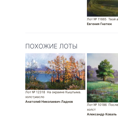
Лот № 11665
Твой 
Евгения Гнатюк
ПОХОЖИЕ ЛОТЫ
Лот № 12318
На окраине Кыштыма.
холст,масло
Анатолий Николаевич Ладнов
Лот № 10186
После
холст
Александр Коваль