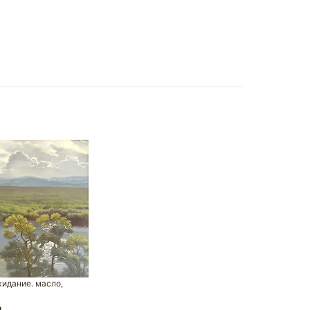
идание. масло,
л