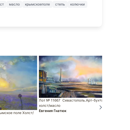
лст
масло
крымскоеполе
степь
колючки
Лот № 11667
Севастополь.Арт-бухта
холст/масло
Евгения Гнатюк
ымское поле Холст/