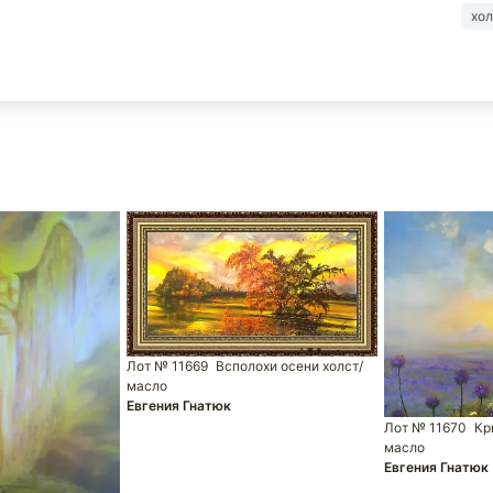
хо
Лот № 11669
Всполохи осени холст/
масло
Евгения Гнатюк
Лот № 11670
Кр
масло
Евгения Гнатюк