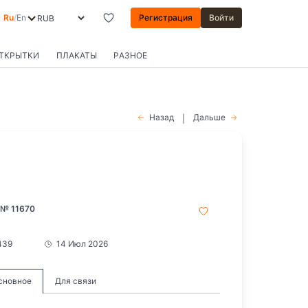
Ru
/
En
Регистрация
Войти
ОТКРЫТКИ
ПЛАКАТЫ
РАЗНОЕ
Назад
Дальше
|
 № 11670
439
14 Июл 2026
сновное
Для связи