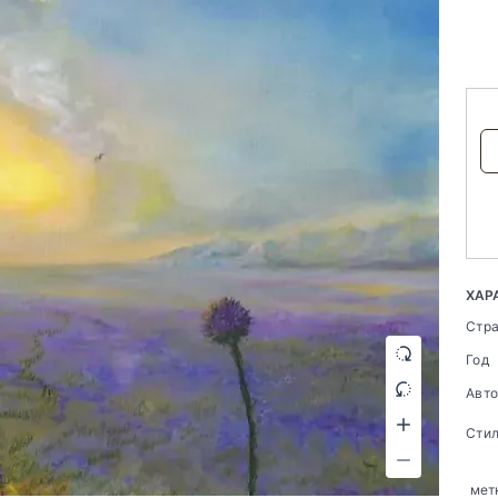
ХАР
Стр
Год
Авт
Сти
мет