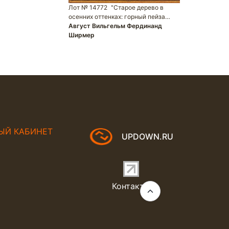
Лот № 14772
"Старое дерево в
осенних оттенках: горный пейза…
Август Вильгельм Фердинанд
Ширмер
ЫЙ КАБИНЕТ
UPDOWN.RU
Контакты