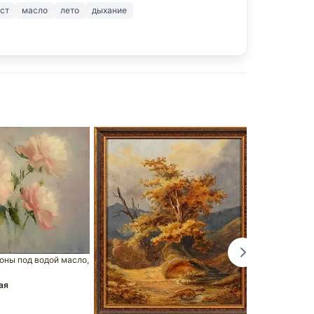
лст
масло
лето
дыхание
оны под водой масло,
Лот № 11462
холст
ая
Константин 