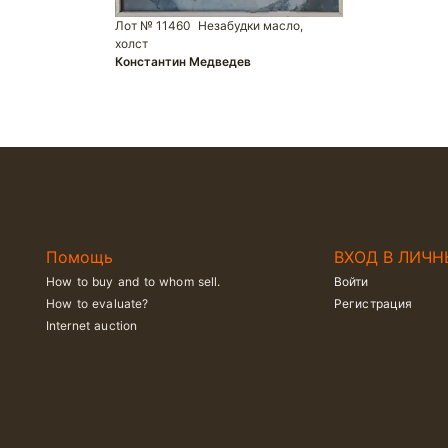
Лот № 11460
Незабудки масло,
холст
Константин Медведев
Помощь
ВХОД В ЛИЧН
How to buy and to whom sell.
Войти
How to evaluate?
Регистрация
Internet auction