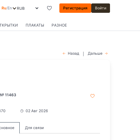
Ru
/
En
Регистрация
Войти
ОТКРЫТКИ
ПЛАКАТЫ
РАЗНОЕ
Назад
Дальше
|
 № 11463
370
02 Авг 2026
сновное
Для связи