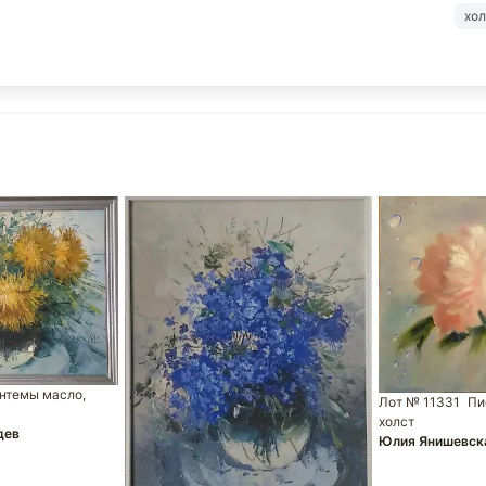
хо
нтемы масло,
Лот № 11331
Пи
холст
дев
Юлия Янишевск