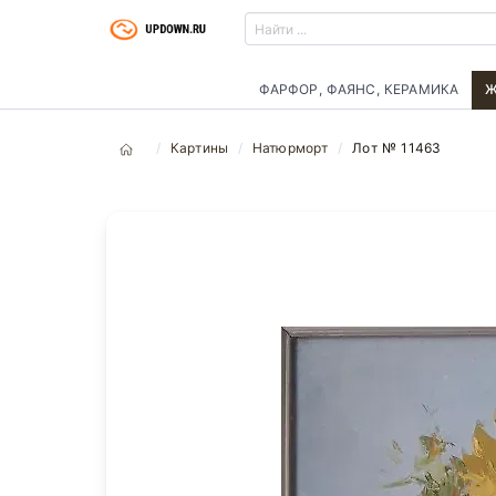
ФАРФОР, ФАЯНС, КЕРАМИКА
Ж
Картины
Натюрморт
Лот № 11463