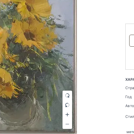
ХАР
Стр
Год
Авт
Сти
мет