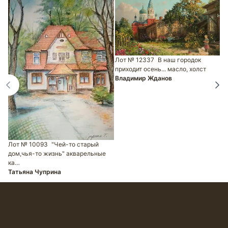
Лот № 12337
В наш городок
приходит осень... масло, холст
Владимир Жданов
Л
П
Х
Н
Лот № 10093
"Чей-то старый
дом,чья-то жизнь" акварельные
ка…
Татьяна Чуприна