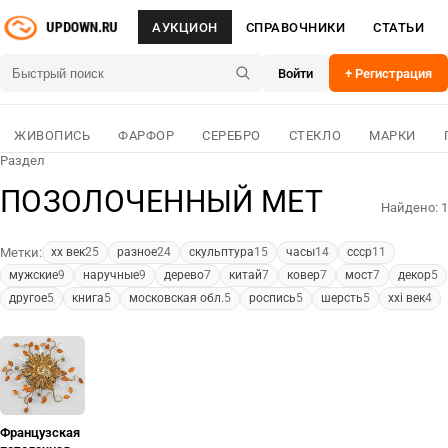
АУКЦИОН
СПРАВОЧНИКИ
СТАТЬИ
Войти
+ Регистрация
ЖИВОПИСЬ
ФАРФОР
СЕРЕБРО
СТЕКЛО
МАРКИ
Раздел
ПОЗОЛОЧЕННЫЙ МЕТ
Найдено: 1
Метки:
xx век
25
разное
24
скульптура
15
часы
14
ссср
11
мужские
9
наручные
9
дерево
7
китай
7
ковер
7
мост
7
декор
5
другое
5
книга
5
московская обл.
5
роспись
5
шерсть
5
xxi век
4
Французская