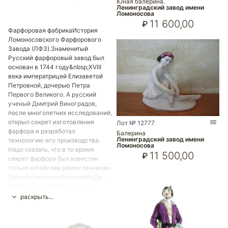
Юная балерина.
Ленинградский завод имени
Ломоносова
11 600,00
₽
Фарфоровая фабрикаИстория
Ломоносовского Фарфорового
Завода (ЛФЗ).Знаменитый
Русский фарфоровый завод был
основан в 1744 году&nbsp;XVIII
века императрицей Елизаветой
Петровной, дочерью Петра
Первого Великого. А русский
ученый Дмитрий Виноградов,
после многолетних исследований,
открыл секрет изготовления
Лот № 12777
фарфора и разработал
Балерина
Ленинградский завод имени
технологию его производства.
Ломоносова
Надо сказать, что в то время
11 500,00
₽
секрет фарфора был известен
только китайским ремесленникам.
Только саксонской алхимик Дж.
Bottger открыл&nbsp;спосо...
раскрыть...