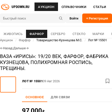
АУКЦИОН
СПРАВОЧНИКИ
СТАТЬИ
Войти
+ Регистрация
ЖИВОПИСЬ
ФАРФОР
СЕРЕБРО
СТЕКЛО
МАРКИ
Аукцион
/
Фарфор
/
Товарищество Кузнецова М.С.
/
Лот № 15501
Назад
|
Дальше
←
→
ВАЗА «ИРИСЫ»: 19/20 ВЕК, ФАРФОР, ФАБРИКА
КУЗНЕЦОВА, ПОЛИХРОМНАЯ РОСПИСЬ,
ТРЕЩИНЫ.
ЛОТ № 15501
09 Авг 2026
ОСНОВНОЕ
ДЛЯ СВЯЗИ
97 000
₽