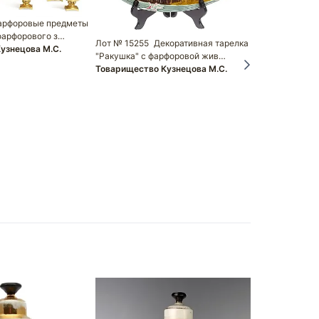
арфоровые предметы
фарфорового з…
Лот № 15255
Декоративная тарелка
узнецова М.С.
"Ракушка" с фарфоровой жив…
Товарищество Кузнецова М.С.
Лот № 15940
Кузнецова, Р
Товариществ