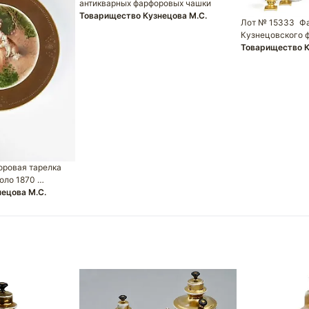
антикварных фарфоровых чашки
Товарищество Кузнецова М.С.
Лот № 15333
Ф
Кузнецовского 
Товарищество К
ровая тарелка
коло 1870 …
ецова М.С.