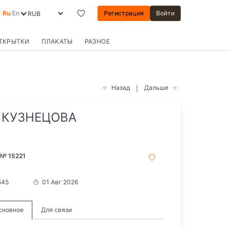
Ru
/
En
Регистрация
Войти
ОТКРЫТКИ
ПЛАКАТЫ
РАЗНОЕ
Назад
Дальше
|
 КУЗНЕЦОВА
 № 15221
545
01 Авг 2026
сновное
Для связи