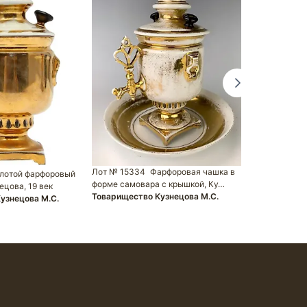
Лот № 15997
фарфора Кузн
Товариществ
Лот № 15334
Фарфоровая чашка в
лотой фарфоровый
форме самовара с крышкой, Ку…
ецова, 19 век
Товарищество Кузнецова М.С.
узнецова М.С.