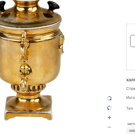
ХАР
Стр
Изг
Тип
мет
за