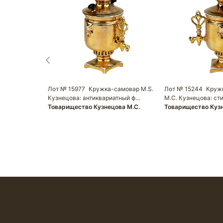
Лот № 15977
Кружка-самовар M.S.
Лот № 15244
Круж
Кузнецова: антиквариатный ф…
М.С. Кузнецова: ст
Товарищество Кузнецова М.С.
Товарищество Кузн