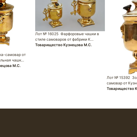
Лот № 16025
Фарфоровые чашки в
стиле самоваров от фабрики К…
Товарищество Кузнецова М.С.
ка-самовар от
ильная чашк…
ецова М.С.
Лот № 15392
Зо
самовар от Кузн
Товарищество К