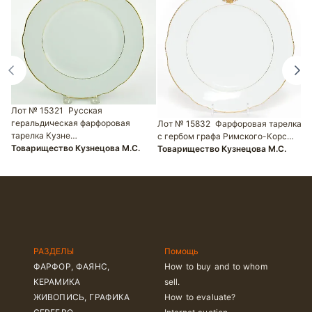
Л
Ф
Лот № 15321
Русская
С
геральдическая фарфоровая
Лот № 15832
Фарфоровая тарелка
Д
тарелка Кузне…
с гербом графа Римского-Корс…
Товарищество Кузнецова М.С.
Товарищество Кузнецова М.С.
РАЗДЕЛЫ
Помощь
ФАРФОР, ФАЯНС,
How to buy and to whom
КЕРАМИКА
sell.
ЖИВОПИСЬ, ГРАФИКА
How to evaluate?