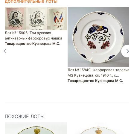
дополнительные лоты
Л
Лот № 15906
Три русских
п
антикварных фарфоровых чашки
Т
Товарищество Кузнецова М.С.
Лот № 15849
Фарфоровая тарелка
MS Кузнецова, ок. 1910 г., с…
Товарищество Кузнецова М.С.
ПОХОЖИЕ ЛОТЫ