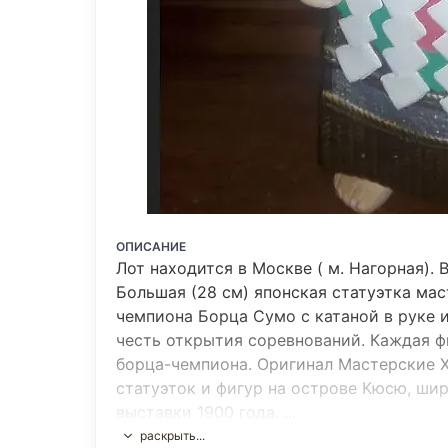
ОПИСАНИЕ
Лот находится в Москве ( м. Нагорная). 
Большая (28 см) японская статуэтка ма
чемпиона Борца Сумо с катаной в руке 
честь открытия соревнований. Каждая ф
борца-чемпиона. Оригинал Мастерские Х
статуэток и фигур на острове Кюсю, ши
выставки 1900 года. ...
раскрыть...