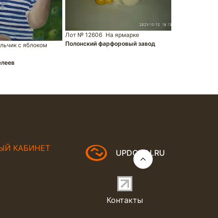
Лот № 1380
Дулёвский ф
Лот № 12606
На ярмарке
Полонский фарфоровый завод
льчик с яблоком
елеев
ЫЙ КАБИНЕТ
UPDOWN.RU
Контакты