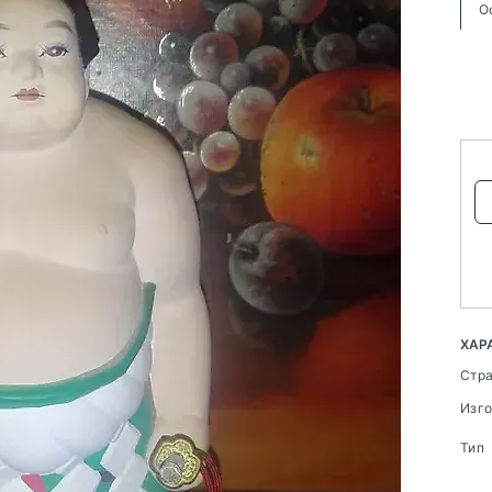
О
ХАР
Стр
Изг
Тип