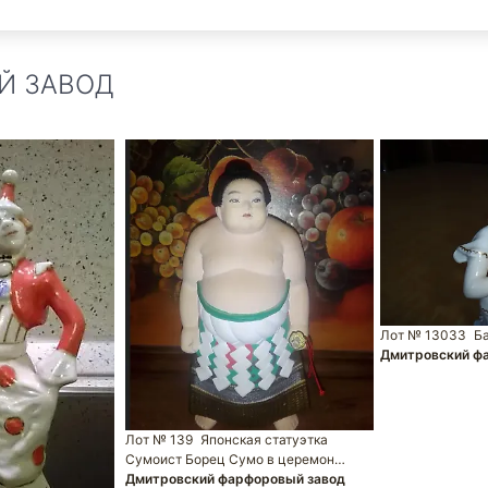
Й ЗАВОД
Лот № 13033
Б
Дмитровский ф
Лот № 139
Японская статуэтка
Сумоист Борец Сумо в церемон…
Дмитровский фарфоровый завод