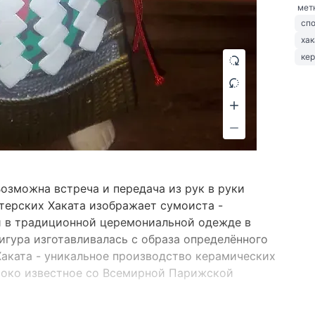
мет
сп
хак
ке
Возможна встреча и передача из рук в руки
стерских Хаката изображает сумоиста -
и в традиционной церемониальной одежде в
игура изготавливалась с образа определённого
аката - уникальное производство керамических
роко известное со Всемирной Парижской