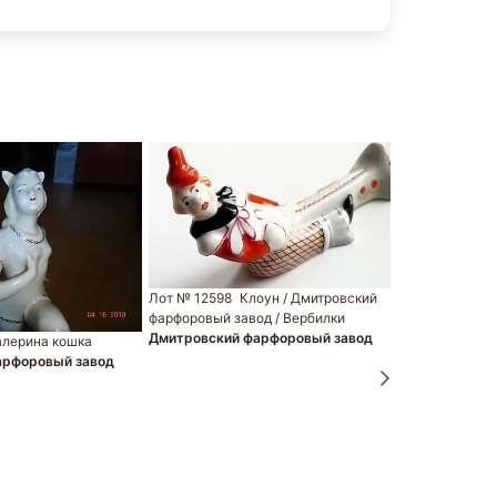
Лот № 12598
Клоун / Дмитровский
фарфоровый завод / Вербилки
Лот № 13968
Дмитровский фарфоровый завод
Дмитровский
алерина кошка
арфоровый завод