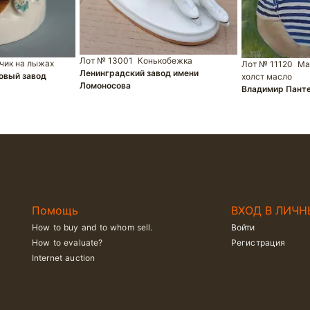
Лот № 13001
Конькобежка
чик на лыжах
Лот № 11120
Ма
Ленинградский завод имени
овый завод
холст масло
Ломоносова
Владимир Пант
Помощь
ВХОД В ЛИЧН
How to buy and to whom sell.
Войти
How to evaluate?
Регистрация
Internet auction