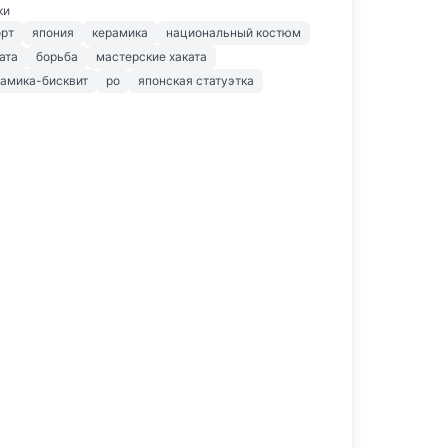
ки
орт
япония
керамика
национальный костюм
ата
борьба
мастерские хаката
рамика-бисквит
ро
японская статуэтка