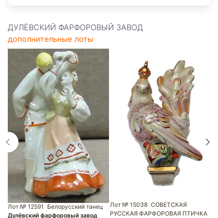
ДУЛЁВСКИЙ ФАРФОРОВЫЙ ЗАВОД
дополнительные лоты
Л
ф
Л
Д
Лот № 15038
СОВЕТСКАЯ
Лот № 12591
Белорусский танец
РУССКАЯ ФАРФОРОВАЯ ПТИЧКА
Дулёвский фарфоровый завод