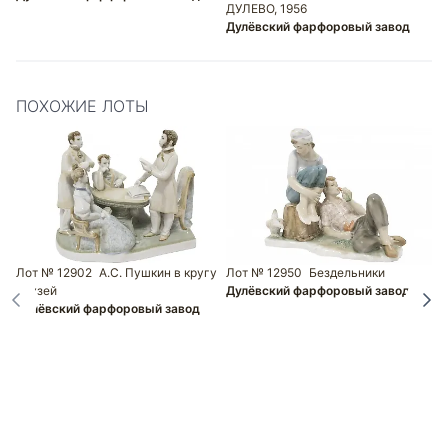
ДУЛЕВО, 1956
Дулёвский фарфоровый завод
ПОХОЖИЕ ЛОТЫ
Лот № 12902
А.С. Пушкин в кругу
Лот № 12950
Бездельники
друзей
Дулёвский фарфоровый завод
Дулёвский фарфоровый завод
Л
К