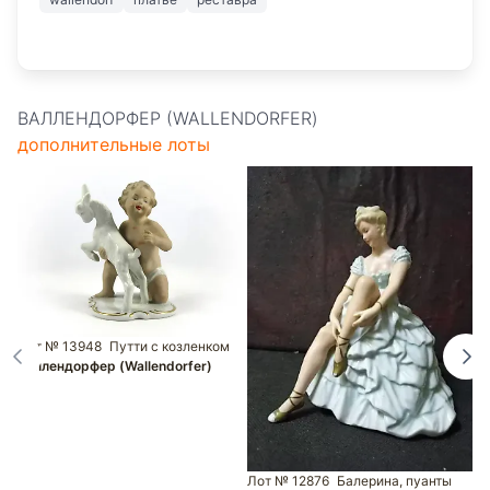
ВАЛЛЕНДОРФЕР (WALLENDORFER)
дополнительные лоты
Лот № 13948
Путти с козленком
Валлендорфер (Wallendorfer)
Л
Лот № 12876
Балерина, пуанты