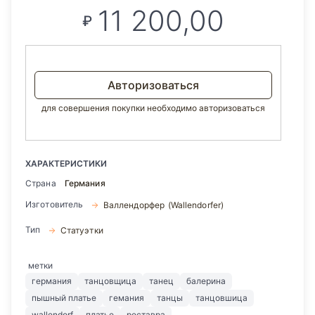
11 200,00
₽
Авторизоваться
для совершения покупки необходимо авторизоваться
ХАРАКТЕРИСТИКИ
Страна
Германия
Изготовитель
Валлендорфер (Wallendorfer)
Тип
Статуэтки
метки
германия
танцовщица
танец
балерина
пышный платье
гемания
танцы
танцовшица
wallendorf
платье
реставра