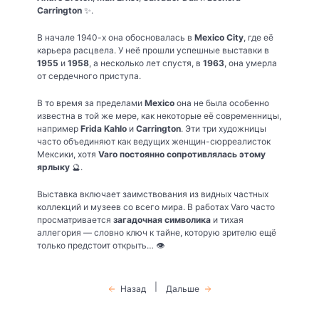
Carrington
✨.
В начале 1940-х она обосновалась в
Mexico City
, где её
карьера расцвела. У неё прошли успешные выставки в
1955
и
1958
, а несколько лет спустя, в
1963
, она умерла
от сердечного приступа.
В то время за пределами
Mexico
она не была особенно
известна в той же мере, как некоторые её современницы,
например
Frida Kahlo
и
Carrington
. Эти три художницы
часто объединяют как ведущих женщин-сюрреалисток
Мексики, хотя
Varo постоянно сопротивлялась этому
ярлыку
🔮.
Выставка включает заимствования из видных частных
коллекций и музеев со всего мира. В работах Varo часто
просматривается
загадочная символика
и тихая
аллегория — словно ключ к тайне, которую зрителю ещё
только предстоит открыть… 👁️
|
Назад
Дальше