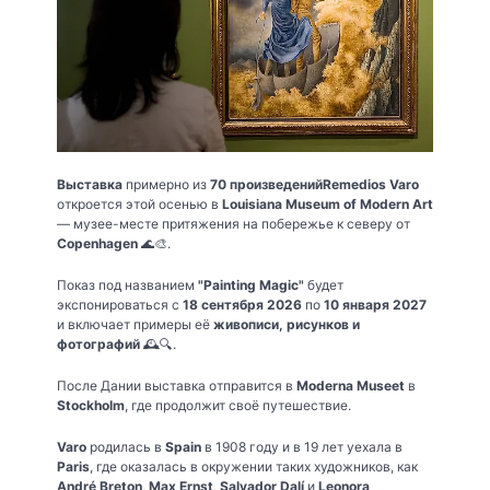
Выставка
примерно из
70 произведений
Remedios Varo
откроется этой осенью в
Louisiana Museum of Modern Art
— музее-месте притяжения на побережье к северу от
Copenhagen
🌊🎨.
Показ под названием
"Painting Magic"
будет
экспонироваться с
18 сентября 2026
по
10 января 2027
и включает примеры её
живописи, рисунков и
фотографий
🕰️🔍.
После Дании выставка отправится в
Moderna Museet
в
Stockholm
, где продолжит своё путешествие.
Varo
родилась в
Spain
в 1908 году и в 19 лет уехала в
Paris
, где оказалась в окружении таких художников, как
André Breton
,
Max Ernst
,
Salvador Dalí
и
Leonora