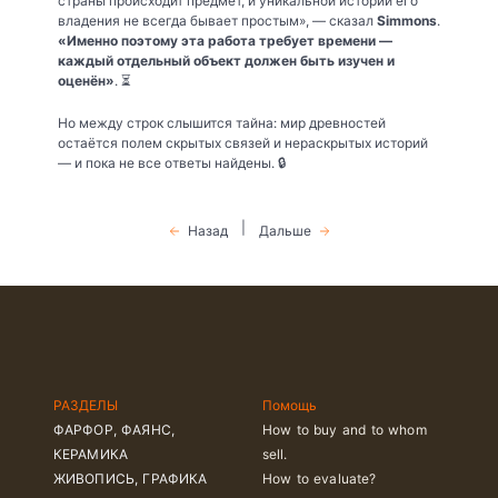
страны происходит предмет, и уникальной истории его
владения не всегда бывает простым», — сказал
Simmons
.
«Именно поэтому эта работа требует времени —
каждый отдельный объект должен быть изучен и
оценён»
. ⏳
Но между строк слышится тайна: мир древностей
остаётся полем скрытых связей и нераскрытых историй
— и пока не все ответы найдены. 🔒
|
Назад
Дальше
РАЗДЕЛЫ
Помощь
ФАРФОР, ФАЯНС,
How to buy and to whom
КЕРАМИКА
sell.
ЖИВОПИСЬ, ГРАФИКА
How to evaluate?