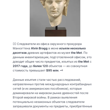
🕵️‍♂️ Следователи из офиса окружного прокурора
Манхэттена
Alvin Bragg
в июне
изъяли несколько
десятков
древних артефактов из музея
the Met
. По
данным инвентаризации, подготовленной офисом, это
доводит общее число предметов, изъятых из
the Met
с
2017 года
, до
более 120
объектов — их совокупная
стоимость превышает
$95 млн
. 🗝️
Данные изъятия стали частью расследований,
направленных против международных контрабандных
сетей (и их американских пособников), которые
доминировали на мировом рынке древностей после
Второй мировой войны. В рамках выявления
потенциально незаконных объектов следователи
запрашивали документы на предметы, приобретённые