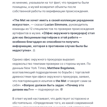
их мнению, указывали на тот факт, что предметы были
похищены, а музей возвратил объекты после
собственной работы по верификации происхождения.
«The Met не хочет иметь в своей коллекции украденное
искусство»
, — сказал
Lucian Simmons
, руководитель
команды из 12 специалистов по проверке происхождения
артефактов в музее.
«[Офис окружного прокурора] стал
для нас бесценным партнёром в этой работе —
особенно благодаря их способности получить
информацию, которая в противном случае была бы
недоступна»
. ⚖️
Однако офис окружного прокурора выразил
недовольство темпами проверки со стороны музея. По
данным New York Times,
Matthew Bogdanos
,
возглавляющий подразделение по борьбе с торговлей
древностями при офисе окружного прокурора, заявил,
что повторяющиеся изъятия в
the Met
«говорят сами за
себя».
«Вопрос должен быть задан: «Почему это
делаем мы?»»
— подчеркнул он. 🧭
В ответ музей настаивает, что действует осторожно и
обстоятельно. «Определение того, из какой современной