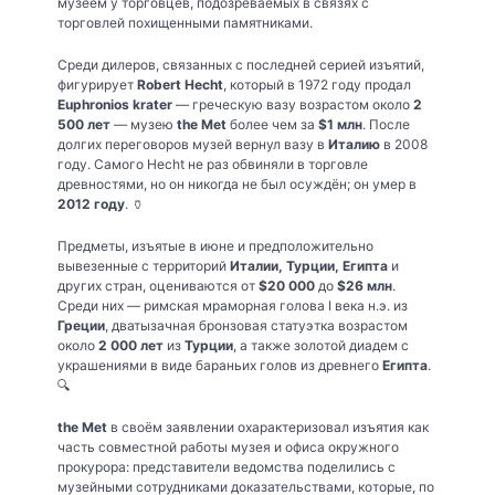
музеем у торговцев, подозреваемых в связях с
торговлей похищенными памятниками.
Среди дилеров, связанных с последней серией изъятий,
фигурирует
Robert Hecht
, который в 1972 году продал
Euphronios krater
— греческую вазу возрастом около
2
500 лет
— музею
the Met
более чем за
$1 млн
. После
долгих переговоров музей вернул вазу в
Италию
в 2008
году. Самого Hecht не раз обвиняли в торговле
древностями, но он никогда не был осуждён; он умер в
2012 году
. 🏺
Предметы, изъятые в июне и предположительно
вывезенные с территорий
Италии, Турции, Египта
и
других стран, оцениваются от
$20 000
до
$26 млн
.
Среди них — римская мраморная голова I века н.э. из
Греции
, дватызачная бронзовая статуэтка возрастом
около
2 000 лет
из
Турции
, а также золотой диадем с
украшениями в виде бараньих голов из древнего
Египта
.
🔍
the Met
в своём заявлении охарактеризовал изъятия как
часть совместной работы музея и офиса окружного
прокурора: представители ведомства поделились с
музейными сотрудниками доказательствами, которые, по