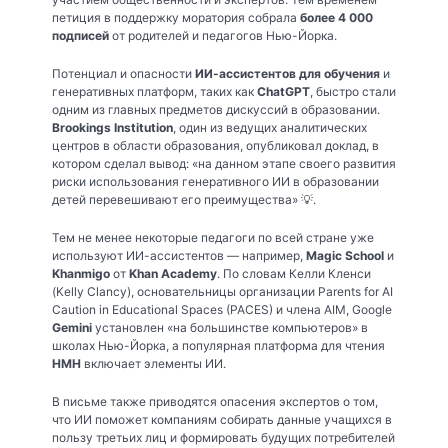
петиция в поддержку моратория собрала
более 4 000
подписей
от родителей и педагогов Нью-Йорка.
Потенциал и опасности
ИИ-ассистентов для обучения
и
генеративных платформ, таких как
ChatGPT
, быстро стали
одним из главных предметов дискуссий в образовании.
Brookings Institution
, один из ведущих аналитических
центров в области образования, опубликовал доклад, в
котором сделал вывод: «на данном этапе своего развития
риски использования генеративного ИИ в образовании
детей перевешивают его преимущества» 💡.
Тем не менее некоторые педагоги по всей стране уже
используют ИИ-ассистентов — например,
Magic School
и
Khanmigo
от
Khan Academy
. По словам Келли Кленси
(Kelly Clancy), основательницы организации Parents for AI
Caution in Educational Spaces (PACES) и члена AIM, Google
Gemini
установлен «на большинстве компьютеров» в
школах Нью-Йорка, а популярная платформа для чтения
HMH
включает элементы ИИ.
В письме также приводятся опасения экспертов о том,
что ИИ поможет компаниям собирать данные учащихся в
пользу третьих лиц и формировать будущих потребителей