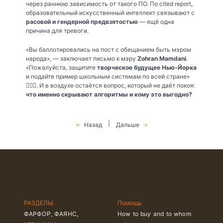
через раннюю зависимость от такого ПО. По cited report,
образовательный искусственный интеллект связывают с
расовой и гендерной предвзятостью
— ещё одна
причина для тревоги.
«Вы баллотировались на пост с обещанием быть мэром
народа», — заключает письмо к мэру
Zohran Mamdani
.
«Пожалуйста, защитите
творческое будущее Нью-Йорка
и подайте пример школьным системам по всей стране»
🕵️‍♀️✨. И в воздухе остаётся вопрос, который не даёт покоя:
что именно скрывают алгоритмы и кому это выгодно?
|
Назад
Дальше
РАЗДЕЛЫ
Помощь
ФАРФОР, ФАЯНС,
How to buy and to whom