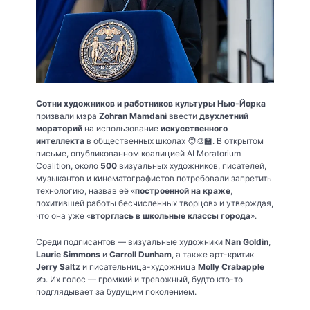
Сотни художников и работников культуры Нью-Йорка
призвали мэра
Zohran Mamdani
ввести
двухлетний
мораторий
на использование
искусственного
интеллекта
в общественных школах 🧑‍🎨🏫. В открытом
письме, опубликованном коалицией AI Moratorium
Coalition, около
500
визуальных художников, писателей,
музыкантов и кинематографистов потребовали запретить
технологию, назвав её «
построенной на краже
,
похитившей работы бесчисленных творцов» и утверждая,
что она уже «
вторглась в школьные классы города
».
Среди подписантов — визуальные художники
Nan Goldin
,
Laurie Simmons
и
Carroll Dunham
, а также арт-критик
Jerry Saltz
и писательница-художница
Molly Crabapple
✍️. Их голос — громкий и тревожный, будто кто-то
подглядывает за будущим поколением.