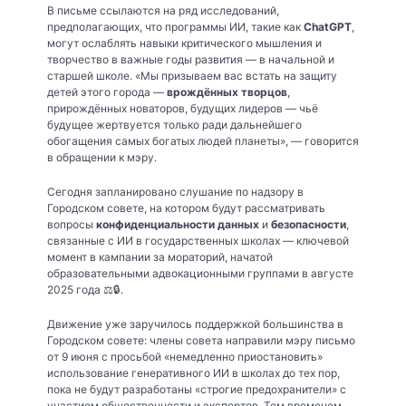
В письме ссылаются на ряд исследований,
предполагающих, что программы ИИ, такие как
ChatGPT
,
могут ослаблять навыки критического мышления и
творчество в важные годы развития — в начальной и
старшей школе. «Мы призываем вас встать на защиту
детей этого города —
врождённых творцов
,
прирождённых новаторов, будущих лидеров — чьё
будущее жертвуется только ради дальнейшего
обогащения самых богатых людей планеты», — говорится
в обращении к мэру.
Сегодня запланировано слушание по надзору в
Городском совете, на котором будут рассматривать
вопросы
конфиденциальности данных
и
безопасности
,
связанные с ИИ в государственных школах — ключевой
момент в кампании за мораторий, начатой
образовательными адвокационными группами в августе
2025 года ⚖️🔒.
Движение уже заручилось поддержкой большинства в
Городском совете: члены совета направили мэру письмо
от 9 июня с просьбой «немедленно приостановить»
использование генеративного ИИ в школах до тех пор,
пока не будут разработаны «строгие предохранители» с
участием общественности и экспертов. Тем временем