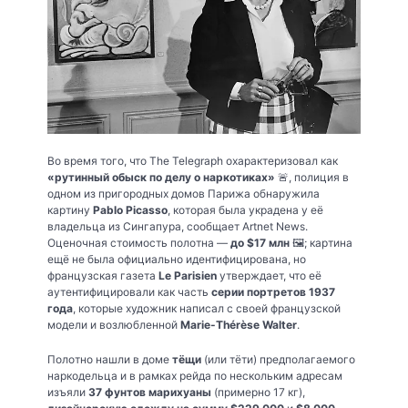
Во время того, что The Telegraph охарактеризовал как
«рутинный обыск по делу о наркотиках»
🚨, полиция в
одном из пригородных домов Парижа обнаружила
картину
Pablo Picasso
, которая была украдена у её
владельца из Сингапура, сообщает Artnet News.
Оценочная стоимость полотна —
до $17 млн
🖼️; картина
ещё не была официально идентифицирована, но
французская газета
Le Parisien
утверждает, что её
аутентифицировали как часть
серии портретов 1937
года
, которые художник написал с своей французской
модели и возлюбленной
Marie-Thérèse Walter
.
Полотно нашли в доме
тёщи
(или тёти) предполагаемого
наркодельца и в рамках рейда по нескольким адресам
изъяли
37 фунтов марихуаны
(примерно 17 кг),