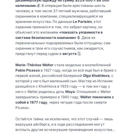
дизайнерскую одежду на сумму $229 000
и
$8 000
наличными
💰. В операции были арестованы шесть
человек, в том числе 37‑летний мужчина, работавший
охранником в компании, специализирующейся на
хранении искусства. По данным
Le Parisien
, этот
охранник признался в том, что забрал картину, но
объяснил это желанием
«показать уязвимости в
системе безопасности компании»
🔒. Двое из
первоначальных подозреваемых были отпущены; сам
охранник и трое его соучастников, как ожидается,
предстанут перед судом в
августе
🗓️.
Marie-Thérèse Walter
стала моделью и возлюбленной
Pablo Picasso
в 1927 году, когда он всё ещё был в браке с
первой женой, российской балериной
Olga Khokhlova
, с
которой у него был маленький сын. Мастер из Испании
разошёлся с Khokhlova в 1935 году — в том же году у
него с Walter родилась дочь
Maya
. Отношения с Walter
завершились примерно в 1940 году;
Walter покончила с
собой в 1977 году
, через четыре года после смерти
Picasso.
Остаётся тайна: не исключено, что этот случай — лишь
верхушка айсберга, и в ходе расследования могут
всплыть другие исчезнувшие произведения искусства…