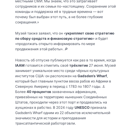
местными СМИ. Мы знаем, что это затрагивает
сотрудников и их семьи по-настоящему. Сохранение этой
команды и поддержка её в трудные времена — вот
почему был выбран этот путь, а не более глубокие
сокращения.»
Музей также заявил, что он «
укрепляет свою стратегию
по сбору средств и финансовую стратегию
» и будет
«продолжать открыто информировать по мере
продвижения этой работы». 🔎
Новость об отпуске публикуется как раз в то время, когда
IAAM
готовится отметить своё
трёхлетие
27 июня. Музей
занимает уникальное место среди чёрных культурных
институтов США: он расположен на
Gadsden’s Wharf
,
который был главным пунктом ввоза рабов из Африки в
Северную Америку в период с 1783 по 1807 годы. ⚓️
Более
40 процентов
захваченных африканцев,
привезённых на территорию нынешних Соединённых
Штатов, проходили через этот порт и продавались на
аукционах в рабство. В 2024 году
UNESCO
признала
Gadsden’s Wharf одним из 22 объектов исключительной
значимости для истории и преподавания
трансатлантической работорговли.