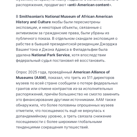
распоряжения, продвигают «
anti-American content
».
В
Smithsonian’s National Museum of African American
History and Culture
якобы были пересмотрены
экспозиции, и некоторые объекты, связанные с
активизмом за гражданские права, были убраны из
публичного показа. В отдельном скандале экспозиция о
рабстве в бывшей президентской резиденции Джорджа
Вашингтона и Джона Адамса в Филадельфии была
удалена
National Park Service
, хотя впоследствии
федеральный судья постановил её восстановить.
Опрос 2025 года, проведённый
American Alliance of
Museums (AAM)
, показал, что треть из 511 директоров
музеев по всей стране сообщили о потере федеральных
грантов или отмене контрактов из‑за исполнительных
распоряжений, причём большинство не смогло заменить
это финансирование другими источниками. AAM также
обнаружила, что более половины опрошенных музеев
отметили, что посещаемость ещё не вернулась к
допандемийному уровню, а треть связала снижение
посещаемости с более широкими глобальными
тенденциями сокращения путешествий.