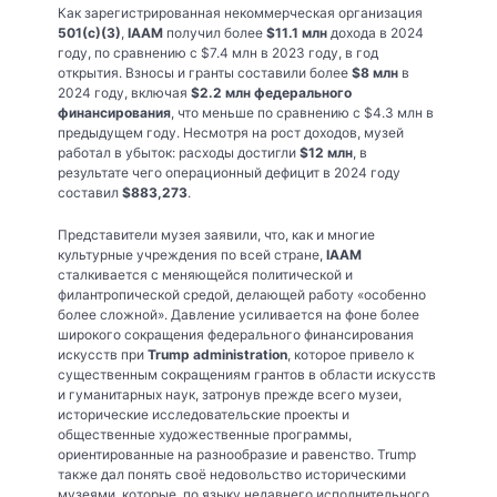
Как зарегистрированная некоммерческая организация
501(c)(3)
,
IAAM
получил более
$11.1 млн
дохода в 2024
году, по сравнению с $7.4 млн в 2023 году, в год
открытия. Взносы и гранты составили более
$8 млн
в
2024 году, включая
$2.2 млн федерального
финансирования
, что меньше по сравнению с $4.3 млн в
предыдущем году. Несмотря на рост доходов, музей
работал в убыток: расходы достигли
$12 млн
, в
результате чего операционный дефицит в 2024 году
составил
$883,273
.
Представители музея заявили, что, как и многие
культурные учреждения по всей стране,
IAAM
сталкивается с меняющейся политической и
филантропической средой, делающей работу «особенно
более сложной». Давление усиливается на фоне более
широкого сокращения федерального финансирования
искусств при
Trump administration
, которое привело к
существенным сокращениям грантов в области искусств
и гуманитарных наук, затронув прежде всего музеи,
исторические исследовательские проекты и
общественные художественные программы,
ориентированные на разнообразие и равенство. Trump
также дал понять своё недовольство историческими
музеями, которые, по языку недавнего исполнительного