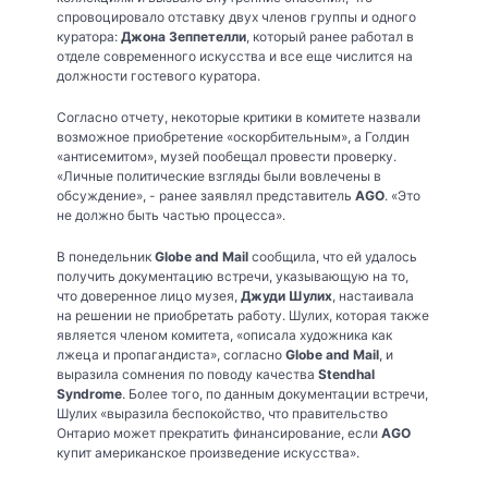
спровоцировало отставку двух членов группы и одного
куратора:
Джона Зеппетелли
, который ранее работал в
отделе современного искусства и все еще числится на
должности гостевого куратора.
Согласно отчету, некоторые критики в комитете назвали
возможное приобретение «оскорбительным», а Голдин
«антисемитом», музей пообещал провести проверку.
«Личные политические взгляды были вовлечены в
обсуждение», - ранее заявлял представитель
AGO
. «Это
не должно быть частью процесса».
В понедельник
Globe and Mail
сообщила, что ей удалось
получить документацию встречи, указывающую на то,
что доверенное лицо музея,
Джуди Шулих
, настаивала
на решении не приобретать работу. Шулих, которая также
является членом комитета, «описала художника как
лжеца и пропагандиста», согласно
Globe and Mail
, и
выразила сомнения по поводу качества
Stendhal
Syndrome
. Более того, по данным документации встречи,
Шулих «выразила беспокойство, что правительство
Онтарио может прекратить финансирование, если
AGO
купит американское произведение искусства».