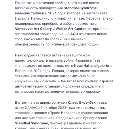
Ранее тот же источник сообщал, что музей искал
возможность приобретения
Stendhal Syndrome
—
видеоинсталляции 2024 года, которая не затрагивает
Израиль, Палестину или конфликт в Газе. Первоначально
планировалось приобрести работу совместно с
Vancouver Art Gallery
и
Walker Art Center
, которые все
же приобрели произведение, но
AGO
отказался после
того, как комитет по коллекциям выразил
обеспокоенность политической позицией Голдин.
Нан Голдин
является активным защитником
палестинских дел и назвала войну Израиля в Газе
«геноцидом» во время открытия в
Neue Nationalgalerie
в
Берлине в 2024 году. Голдин, которая является евреем,
заявила, что определение антисемитизма было
«оружейным» и сказала: «Объявляя всю критику Израиля
антисемитизмом, становится сложнее определить и
остановить насильственную ненависть к евреям».
В ответ на это директор музея
Клаус Бисенбах
назвал
атаку ХАМАСа 7 октября 2023 года «жестоким актом
террора» и заявил: «Право Израиля на существование
для нас вне сомнения». Предложение о приобретении
Stendhal Syndrome
, похоже, разделило комитет по
коллекциям и вызвало внутренние опасения, что