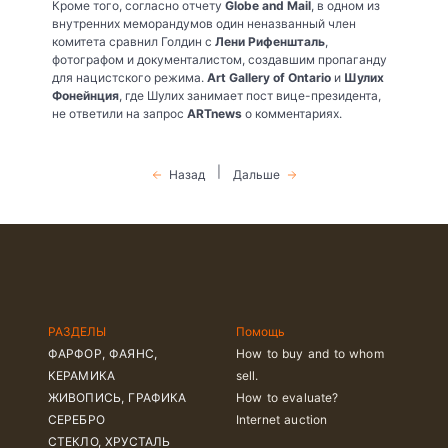
Кроме того, согласно отчету
Globe and Mail
, в одном из
внутренних меморандумов один неназванный член
комитета сравнил Голдин с
Лени Рифеншталь
,
фотографом и документалистом, создавшим пропаганду
для нацистского режима.
Art Gallery of Ontario
и
Шулих
Фонейнция
, где Шулих занимает пост вице-президента,
не ответили на запрос
ARTnews
о комментариях.
|
Назад
Дальше
РАЗДЕЛЫ
Помощь
ФАРФОР, ФАЯНС,
How to buy and to whom
КЕРАМИКА
sell.
ЖИВОПИСЬ, ГРАФИКА
How to evaluate?
СЕРЕБРО
Internet auction
СТЕКЛО, ХРУСТАЛЬ