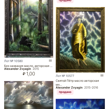
продано
Лот № 10580
Без названия масло, авторская …
Alexander Zvyagin
2015
1,00
₽
Лот № 10577
Святой Пётр масло авторская
мн…
Alexander Zvyagin
2015-2016
продано