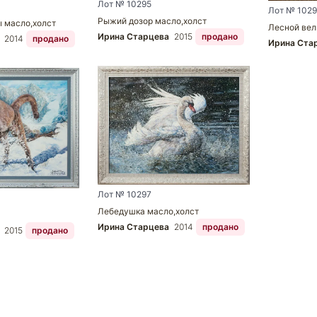
Лот № 10295
Лот № 1029
Рыжий дозор масло,холст
 масло,холст
Лесной вел
Ирина Старцева
2015
продано
а
2014
продано
Ирина Ста
Лот № 10297
Лебедушка масло,холст
Ирина Старцева
2014
продано
а
2015
продано