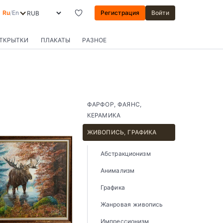
Ru
/
En
Регистрация
Войти
ОТКРЫТКИ
ПЛАКАТЫ
РАЗНОЕ
ФАРФОР, ФАЯНС,
КЕРАМИКА
ЖИВОПИСЬ, ГРАФИКА
Абстракционизм
Анимализм
Графика
Жанровая живопись
Импрессионизм