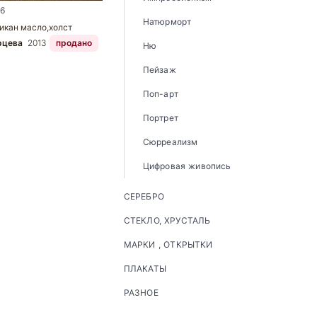
6
Натюрморт
икан масло,холст
рцева
2013
продано
Ню
Пейзаж
Поп-арт
Портрет
Сюрреализм
Цифровая живопись
СЕРЕБРО
СТЕКЛО, ХРУСТАЛЬ
МАРКИ , ОТКРЫТКИ
ПЛАКАТЫ
РАЗНОЕ