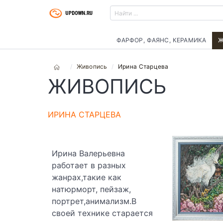
ФАРФОР, ФАЯНС, КЕРАМИКА
Ж
Живопись
Ирина Старцева
ЖИВОПИСЬ
ИРИНА СТАРЦЕВА
Ирина Валерьевна
работает в разных
жанрах,такие как
натюрморт, пейзаж,
портрет,анимализм.В
своей технике старается