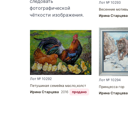
следовать
Лот № 10293
фотографической
Весенние мотивы
чёткости изображения.
Ирина Старцев
Лот № 10292
Лот № 10294
Петушиная семейка масло,холст
Принцесса гор
Ирина Старцева
2016
продано
Ирина Старцев