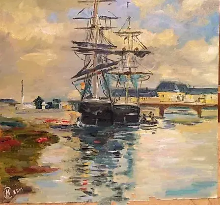
АВТОРИЗОВАТЬСЯ
для совершения покупки необходимо авторизоваться
ХАРАКТЕРИСТИКИ
Раздел
→
Живопись
Автор
→
Мария Староверова
Вид
Пейзаж
Год
2014
ОПИСАНИЕ
Корабль на рейде, море, сумерки
корабль
масло
море
рейд
Метки:
романтика
холст