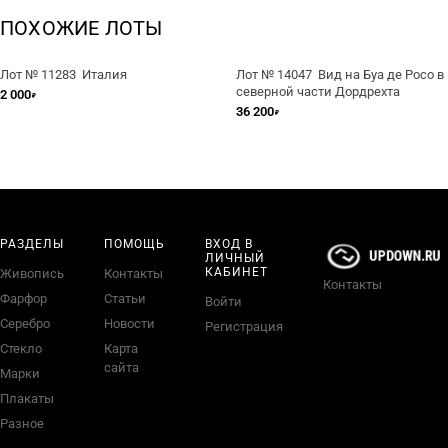
ПОХОЖИЕ ЛОТЫ
Лот № 11283 Италия
Лот № 14047 Вид на Буа де Росо в
северной части Дордрехта
2 000
₽
36 200
₽
РАЗДЕЛЫ
ПОМОЩЬ
ВХОД В
ЛИЧНЫЙ
КАБИНЕТ
Живопись
Контакты
Контакты
Фарфор
Статьи
Войти
Серебро
Новости
Регистрация
Стекло
Карта
сайта
Марки
Плакаты
Разное