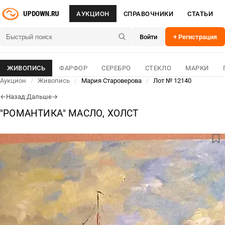
АУКЦИОН
СПРАВОЧНИКИ
СТАТЬИ
Войти
+ Регистрация
ЖИВОПИСЬ
ФАРФОР
СЕРЕБРО
СТЕКЛО
МАРКИ
Аукцион
/
Живопись
/
Мария Староверова
/
Лот № 12140
Назад
|
Дальше
←
→
"РОМАНТИКА" МАСЛО, ХОЛСТ
ЛОТ № 12140
04 Авг 2026
ОСНОВНОЕ
ДЛЯ СВЯЗИ
15 000
₽