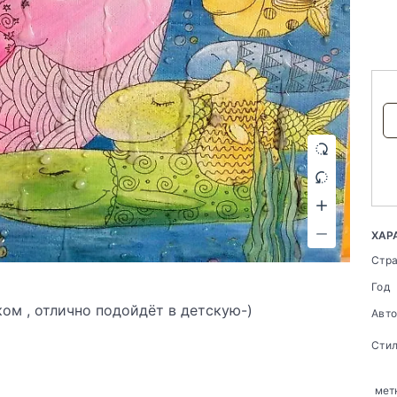
ХАР
Стр
Год
ом , отлично подойдёт в детскую-)
Авт
Сти
мет