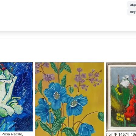
ак
пе
 Роза масло,
Лот № 14574
"Э