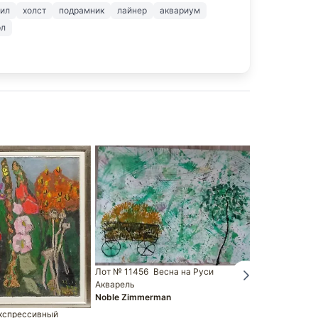
рил
холст
подрамник
лайнер
аквариум
рл
Лот № 12886
Лот № 11456
Весна на Руси
Olson Olberb
Акварель
Noble Zimmerman
кспрессивный