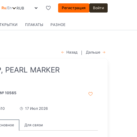
Ru
/
En
Регистрация
Войти
ОТКРЫТКИ
ПЛАКАТЫ
РАЗНОЕ
Назад
Дальше
|
, PEARL MARKER
 № 10565
510
17 Июл 2026
сновное
Для связи