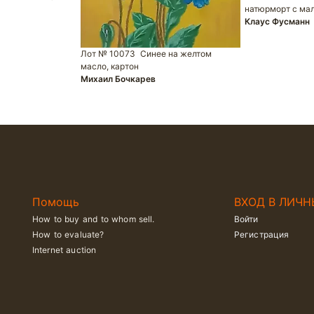
натюрморт с ма
Клаус Фусманн
Лот № 10073
Синее на желтом
масло, картон
Михаил Бочкарев
Помощь
ВХОД В ЛИЧН
How to buy and to whom sell.
Войти
How to evaluate?
Регистрация
Internet auction